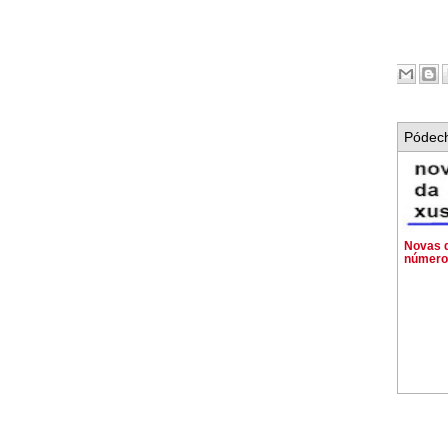
Pódech
Novas d
número