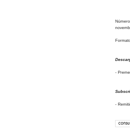
Númer
novembr
Format
Descar
- Prem
Subscr
- Remiti