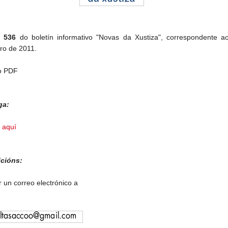
o
536
do boletín informativo "Novas da Xustiza", correspondente a
o de 2011.
o PDF
ga:
e
aquí
icións:
r un correo electrónico a