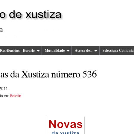
Retribucións - Horario
Mutualidade
Acerca de...
Selecciona Comunid
as da Xustiza número 536
2011
do en:
Boletín