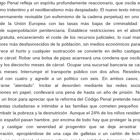
igo Penal refleja un espíritu profundamente reaccionario, que oscila e
smo tridentino y el neoliberalismo más despiadado. El nuevo texto intro
 permanente revisable (un eufemismo de la cadena perpetua) en uno 
 de la Unión Europea con las tasas más bajas de criminalidad
able superpoblación penitenciaria. Establece restricciones en el abor
 gratuita, encareciendo el coste de los recursos judiciales, lo cual ma
tores más desfavorecidos de la población, sin medios económicos para l
ece el hurto y cualquier sustracción se convierte en delito castig
e cárcel. Robar una bolsa de pipas acarreará una condena que oscil
s y los dieciocho meses de cárcel. Ocupar una sucursal bancaria se ca
s meses. Interrumpir el transporte público con dos años. Resistirs
ad con cuatro y agredir a un político con seis. En ambos casos,
erarse “atentado”. Incitar al desorden mediante las redes soci
ciones en papel, conllevará una pena de hasta un año de prisión. N
r un lince para apreciar que la reforma del Código Penal pretende neut
testas ciudadanas e intimidar a las familias que cometen pequeños 
mbatir la pobreza y la desnutrición. Aunque el 24% de los niños reside
do español pasan hambre, por encima de todo hay que proteger la pr
 y castigar con severidad al progenitor que se deje arrastrar 
ración, apropiándose de una caja de galletas o un cartón de lech