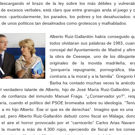
 descargando el brazo de la ley sobre los más débiles y vulnerabl
de excesos verbales, está claro que entre granujas anda el juego y 
nos –particularmente, los parados, los pobres y los desahuciados- 
s de unos políticos tan desalmados como grotescos y malhablados.
Alberto Ruiz-Gallardón había conseguido q
todos olvidaran sus palabras de 1983, cua
concejal del Ayuntamiento de Madrid y afi
la obra de Ceesepe, uno de los dibujant
originales de la movida madrileña, e
“porquería repugnante, pornográfica, bla
contraria a la moral y a la familia”. Gregorio
Barba ha contado muchas veces la anécdo
el verdadero talante de Alberto, hijo de José María Ruiz-Gallardón, ju
de confianza del inmundo Manuel Fraga. “¿Conservador yo?”, res
ría, cuando el político del PSOE bromeaba sobre su ideología. “Ten
 a mi hijo Alberto. Ese sí que es de derechas”. Imagino que es una
dad, pero Alberto Ruiz-Gallardón debutó como fiscal en Málaga, don
n el aire el horror provocado por el “carnicerito” Carlos Arias Navar
 la muerte a más de 4.300 rojos, ejerciendo de fiscal en los conse