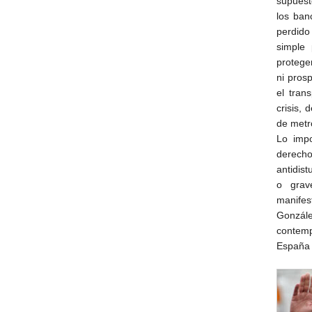
supuest
los ban
perdido
simple 
protege
ni pros
el tran
crisis,
de metr
Lo impo
derecho
antidis
o grav
manifes
Gonzále
contemp
España 