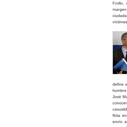
Frollo,
margen 
ciudada
víctima
define 
hombre 
José Ma
conocer
casuali
flota e
envío a