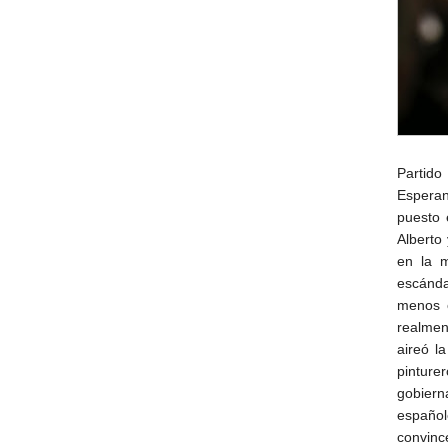
Partido
Esperan
puesto 
Alberto
en la m
escánda
menos o
realmen
aireó l
pinture
gobiern
español
convinc