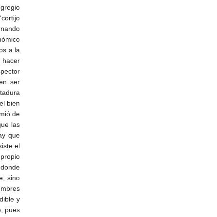
gregio
cortijo
rnando
onómico
os a la
 hacer
spector
cen ser
ctadura
el bien
imió de
que las
Hay que
iste el
 propio
 donde
e, sino
hombres
dible y
e, pues