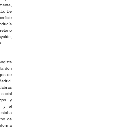
mente,
ato. De
erficie
oducía
etario
ayalde,
a.
angista
lardón
igos de
Madrid.
alabras
social
agos y
a y el
estaba
rno de
reforma