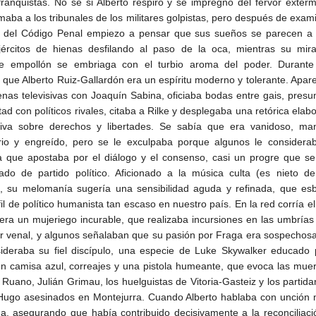
franquistas. No sé si Alberto respiró y se impregnó del fervor exter
maba a los tribunales de los militares golpistas, pero después de exam
 del Código Penal empiezo a pensar que sus sueños se parecen a 
jércitos de hienas desfilando al paso de la oca, mientras su mir
ble empollón se embriaga con el turbio aroma del poder. Durante
 que Alberto Ruiz-Gallardón era un espíritu moderno y tolerante. Apar
enas televisivas con Joaquín Sabina, oficiaba bodas entre gais, pres
ad con políticos rivales, citaba a Rilke y desplegaba una retórica elab
iva sobre derechos y libertades. Se sabía que era vanidoso, mani
ario y engreído, pero se le exculpaba porque algunos le considera
ta que apostaba por el diálogo y el consenso, casi un progre que s
ado de partido político. Aficionado a la música culta (es nieto de
), su melomanía sugería una sensibilidad aguda y refinada, que es
il de político humanista tan escaso en nuestro país. En la red corría e
era un mujeriego incurable, que realizaba incursiones en las umbría
r venal, y algunos señalaban que su pasión por Fraga era sospechos
ideraba su fiel discípulo, una especie de Luke Skywalker educado 
n camisa azul, correajes y una pistola humeante, que evoca las mue
Ruano, Julián Grimau, los huelguistas de Vitoria-Gasteiz y los partida
Hugo asesinados en Montejurra. Cuando Alberto hablaba con unción m
a, asegurando que había contribuido decisivamente a la reconciliaci