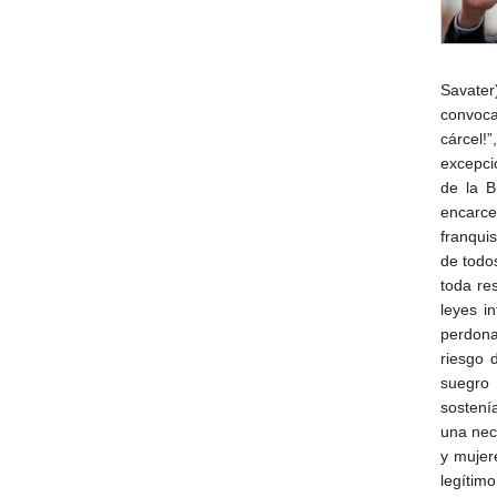
Savater)
convoca
cárcel!
excepcio
de la B
encarce
franquis
de todo
toda re
leyes i
perdona
riesgo 
suegro 
sostení
una nec
y mujer
legítimo