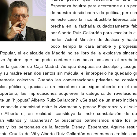
Esperanza Aguirre para acercarme a un per
de nuestra desdichada vida política, pero c
en este caso la incombustible lideresa ab
brecha en la fachada cuidadosamente fab
por Alberto Ruiz-Gallardón para escalar la c
poder. Actual Ministro de Justicia y hast
poco tiempo la cara amable y progresis
 Popular, el ex alcalde de Madrid no se libró de la explosiva sincer
za Aguirre, que no pudo contener sus bajas pasiones al arrebata
en la gestión de Caja Madrid. Aunque después se disculpó y asegu
 y su madre eran dos santos sin mácula, el improperio ha quedado g
emoria colectiva. Cuando las conversaciones privadas se convier
los públicos, gracias a un micrófono que sigue abierto en el m
portuno, las imprecaciones adquieren la categoría de revelacione
te un “hijoputa” Alberto Ruiz-Gallardón? ¿Se trató de un mero incide
a conocida enemistad entre la vivaracha y procaz Esperanza y el so
ro Alberto o, en realidad, constituye la triste constatación de q
an villanos y rabaneras? Si buscamos paralelismos entre los pol
es y los personajes de la factoría Disney, Esperanza Aguirre resul
ente Cruella de Vil y Alberto Ruiz-Gallardón no es menos creíble co