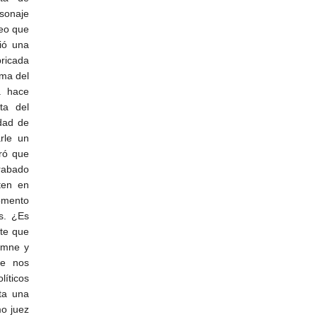
sonaje
reo que
rió una
ricada
ima del
a hace
ta del
idad de
rle un
ró que
rabado
ten en
omento
s. ¿Es
nte que
lemne y
ue nos
íticos
ta una
mo juez