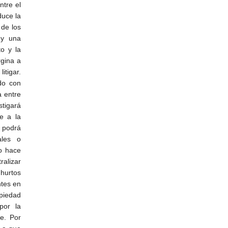
ntre el
duce la
de los
 y una
to y la
rgina a
itigar.
ado con
a entre
stigará
e a la
 podrá
ales o
o hace
ralizar
hurtos
ntes en
opiedad
por la
e. Por