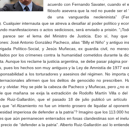
acuerdo con Fernando Savater, cuando el e
filósofo asevera que la red no puede ser el “
de una vanguardia neoleninista” (Fe
. Cualquier internauta que se atreva a desafiar al poder político y ec
ndo manifestaciones o actos sediciosos, será enviado a prisión. “¡Tod
”, parece ser el lema del Ministro de Justicia. Eso sí, hay que
nes: José Antonio González Pacheco, alias “Billy el Niño” y antiguo in
rigada Político-Social, y Jesús Muñecas, ex guardia civil, no mere
lados por los crímenes contra la humanidad cometidos durante la di
ta. Aunque los reclame la justicia argentina, se debe pasar página por 
s, pues los hechos son muy antiguos y la Ley de Amnistía de 1977 ex
sponsabilidad a los torturadores y asesinos del régimen. No importa 
nternacionales afirmen que los delitos de genocidio no prescriben. 
r y olvidar. Hoy se pide la cabeza de Pacheco y Muñecas, pero ¿no ex
de que mañana se exija la extradición de Rodolfo Martín Villa o del
de Ruiz-Gallardón, que el pasado 18 de julio publicó un artículo
a que “el Alzamiento no fue un intento grosero de liquidar al oponent
esidad imperiosa de defender a la patria”? Imagino que los 113.000 
es que aún permanecen enterrados en fosas clandestinas son el inelu
 precio de “defender a la patria”. Alberto Ruiz-Gallardón así lo entiend