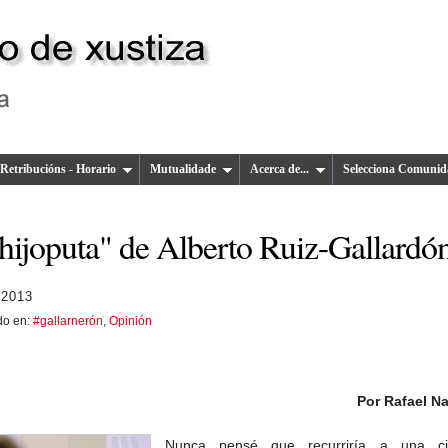
Retribucións - Horario
Mutualidade
Acerca de...
Selecciona Comunid
“hijoputa" de Alberto Ruiz-Gallardó
 2013
do en:
#gallarnerón
,
Opinión
Por Rafael N
Nunca pensé que recurriría a una c