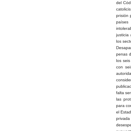
del Cód
catolici
prisión
países
intoler
justicia
los sec
Desapar
penas d
los sei
con sei
autorid
consid
publica
falta se
las pro
para co
el Esta
privada
desespe