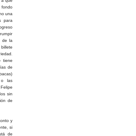
e a que
a fondo
ino una
s para
rogreso
rrumpir
s de la
billete
riedad.
 tiene
rías de
abacas)
 o las
Felipe
os sin
ción de
tonto y
nte, si
stá de