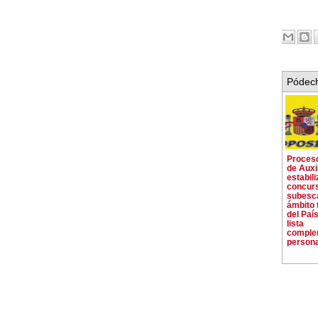
Pódech
Proceso
de Auxil
estabili
concur
subesca
ámbito t
del Paí
lista
comple
persona