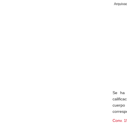
Arquiva
Se ha 
calific
cuerpo 
corresp
Conv. 1