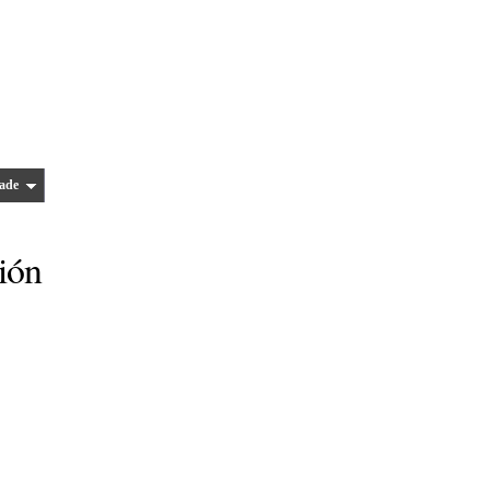
ade
ión