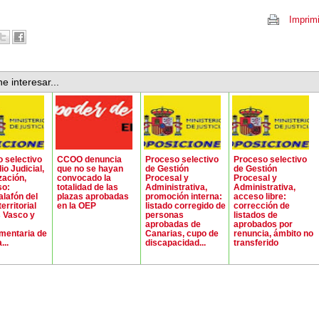
Imprimi
e interesar...
 selectivo
CCOO denuncia
Proceso selectivo
Proceso selectivo
io Judicial,
que no se hayan
de Gestión
de Gestión
zación,
convocado la
Procesal y
Procesal y
so:
totalidad de las
Administrativa,
Administrativa,
lafón del
plazas aprobadas
promoción interna:
acceso libre:
erritorial
en la OEP
listado corregido de
corrección de
s Vasco y
personas
listados de
aprobadas de
aprobados por
mentaria de
Canarias, cupo de
renuncia, ámbito no
...
discapacidad...
transferido