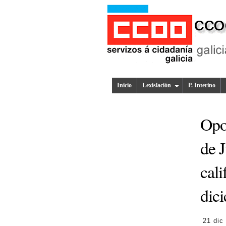
Inicio
Lexislación
P. Interino
Opo
de J
cali
dic
21 dic