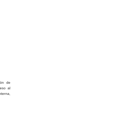
ión de
eso al
nterna,