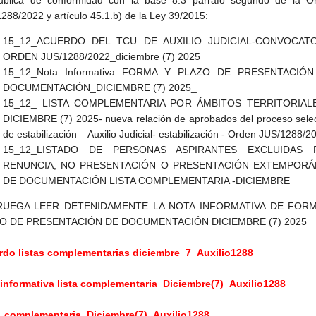
ublica de conformidad con la base 8.3 párrafo segundo de la O
288/2022 y artículo 45.1.b) de la Ley 39/2015:
15_12_ACUERDO DEL TCU DE AUXILIO JUDICIAL-CONVOCATO
ORDEN JUS/1288/2022_diciembre (7) 2025
15_12_Nota Informativa FORMA Y PLAZO DE PRESENTACIÓ
DOCUMENTACIÓN_DICIEMBRE (7) 2025_
15_12_ LISTA COMPLEMENTARIA POR ÁMBITOS TERRITORIAL
DICIEMBRE (7) 2025- nueva relación de aprobados del proceso selec
de estabilización – Auxilio Judicial- estabilización - Orden JUS/1288/2
15_12_LISTADO DE PERSONAS ASPIRANTES EXCLUIDAS 
RENUNCIA, NO PRESENTACIÓN O PRESENTACIÓN EXTEMPORÁ
DE DOCUMENTACIÓN LISTA COMPLEMENTARIA -DICIEMBRE
RUEGA LEER DETENIDAMENTE LA NOTA INFORMATIVA DE FOR
O DE PRESENTACIÓN DE DOCUMENTACIÓN DICIEMBRE (7) 2025
rdo listas complementarias diciembre_7_Auxilio1288
informativa lista complementaria_Diciembre(7)_Auxilio1288
a_complementaria_Diciembre(7)_Auxilio1288