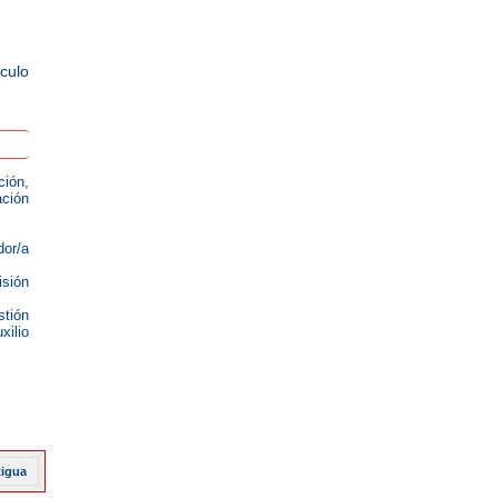
ículo
ción,
ción
dor/a
isión
stión
xilio
tigua