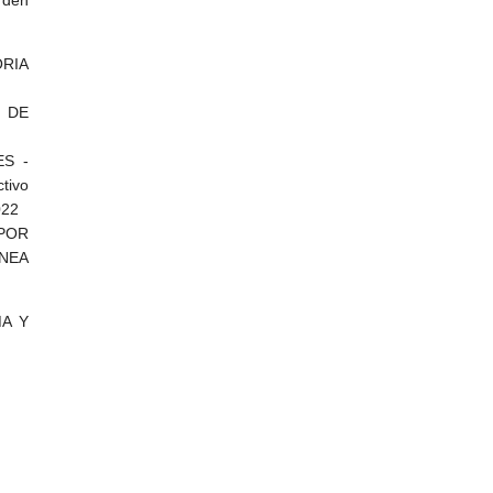
rden
RIA
N DE
ES -
tivo
022
POR
NEA
MA Y