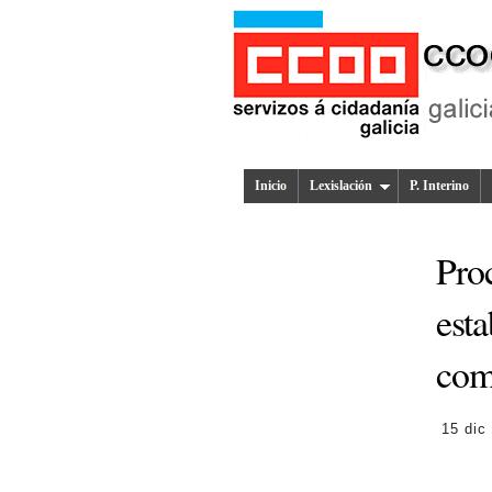
Inicio
Lexislación
P. Interino
Proc
esta
com
15 dic