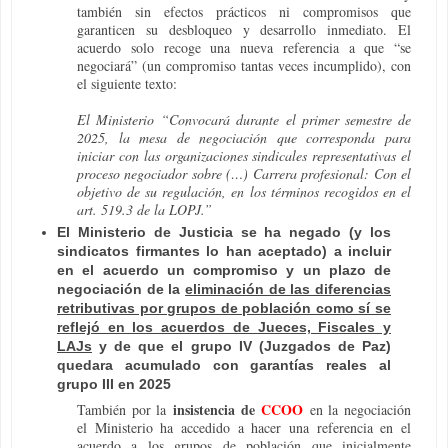
también sin efectos prácticos ni compromisos que
garanticen su desbloqueo y desarrollo inmediato. El
acuerdo solo recoge una nueva referencia a que “se
negociará” (un compromiso tantas veces incumplido), con
el siguiente texto:
El Ministerio
“Convocará durante el primer semestre de
2025, la mesa de negociación que corresponda para
iniciar con las organizaciones sindicales representativas el
proceso negociador sobre (…) Carrera profesional: Con el
objetivo de su regulación, en los términos recogidos en el
art. 519.3 de la LOPJ.”
El Ministerio de Justicia se ha negado (y los
sindicatos firmantes lo han aceptado) a incluir
en el acuerdo un compromiso y un plazo de
negociación de la
eliminación de las diferencias
retributivas por grupos de población como sí se
reflejó en los acuerdos de Jueces, Fiscales y
LAJs
y de que el grupo IV (Juzgados de Paz)
quedara acumulado con garantías reales al
grupo III en 2025
insistencia de
CCOO
También por la
en la negociación
el Ministerio ha accedido a hacer una referencia en el
acuerdo a los grupos de población que inicialmente