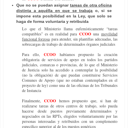
Que no se puedan asignar
tareas de otra oficina
distinta a aquélla en que se trabaja
o, si se
impone esta posibilidad en la Ley, que solo se
haga de forma voluntaria y retribuida
Lo que el Ministerio llama eufemísticamente “tareas
CCOO
compatibles” es en realidad para
una
movilidad
funcional forzosa
para atender, sin plantillas adecuadas, las
sobrecargas de trabajo de determinados órganos judiciales
CCOO
Para ello,
habíamos propuesto la creación
obligatoria de servicios de apoyo en todos los partidos
judiciales, comarcas o provincias, de lo que el Ministerio
de Justicia solo ha accedido a contemplar la posibilidad
(no la obligación) de que puedan constituirse Servicios
Comunes de Apoyo (que no estaban contemplados en el
proyecto de ley) como una de las oficinas de los Tribunales
de Instancia
CCOO
Finalmente,
hemos propuesto que, si han de
realizarse tareas de otros centros de trabajo, solo pueda
hacerse desde puestos previamente determinados y
negociados en las RPTs, elegidos voluntariamente por las
personas interesadas y retribuidos con un complemento
específico superior al de los puestos genéricos