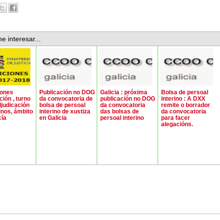
e interesar...
iones
Publicación no DOG
Galicia : próxima
Bolsa de persoal
ción , turno
da convocatoria de
publicación no DOG
interino : A DXX
djudicación
bolsa de persoal
da convocatoria
remite o borrador
inos, ámbito
interino de xustiza
das bolsas de
da convocatoria
cía
en Galicia
persoal interino
para facer
alegacións.