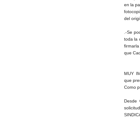
en la pa
fotocop
del orig
.-Se pod
toda la 
firmarla
que Cad
MUY IMP
que pre
Como po
Desde 
solici
SINDIC