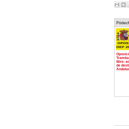
Pódech
Oposic
Tramita
libre: a
de dest
Andalu