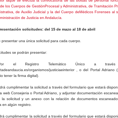
 por laque se efectúa la convocatoria de las bolsas de personal func
o de los Cuerpos de GestiónProcesal y Administrativa, de Tramitación P
istrativa, de Auxilio Judicial y la del Cuerpo deMédicos Forenses al s
ministración de Justicia en Andalucía.
resentación solicitudes: del 15 de mazo al 18 de abril
 presentar una única solicitud para cada cuerpo.
icitudes se podrán presentar:
or el Registro Telemático Único a travé
tadeandaucia.es/organismos/justiciaeinterior , o del Portal Adriano 
o tener la firma digital).
drá cumplimentar la solicitud a través del formulario que estará dispon
na web Consejeria o Portal Adriano, y adjuntar documentación escane
 la solicitud y un anexo con la relación de documentos escaneado
 en algún registro.
rá cumplimentar la solicitud a través del formulario que estará dispon