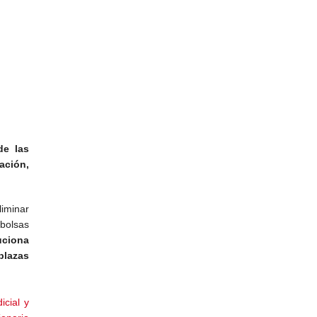
de las
ación,
liminar
 bolsas
uciona
plazas
cial y