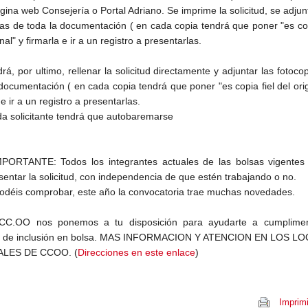
gina web Consejería o Portal Adriano. Se imprime la solicitud, se adjun
ias de toda la documentación ( en cada copia tendrá que poner "es cop
inal" y firmarla e ir a un registro a presentarlas.
rá, por ultimo, rellenar la solicitud directamente y adjuntar las fotoco
documentación ( en cada copia tendrá que poner "es copia fiel del orig
 e ir a un registro a presentarlas.
a solicitante tendrá que autobaremarse
ORTANTE: Todos los integrantes actuales de las bolsas vigentes 
sentar la solicitud, con independencia de que estén trabajando o no.
déis comprobar, este año la convocatoria trae muchas novedades.
CC.OO nos ponemos a tu disposición para ayudarte a cumplimen
tud de inclusión en bolsa. MAS INFORMACION Y ATENCION EN LOS L
ALES DE CCOO. (
Direcciones en este enlace
)
Imprimi