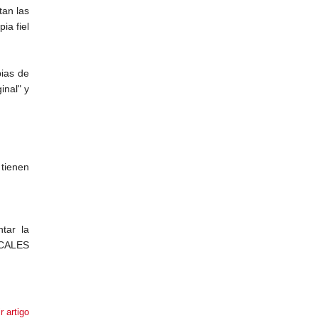
tan las
ia fiel
pias de
inal" y
tienen
tar la
OCALES
r artigo