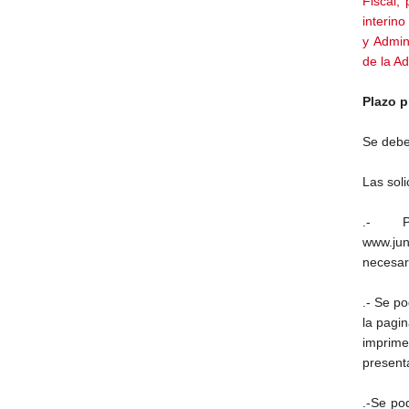
Fiscal,
interin
y Admin
de la Ad
Plazo p
Se debe
Las sol
.- P
www.jun
necesari
.- Se po
la pagi
imprime
presenta
.-Se pod