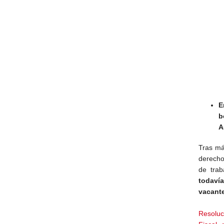
E
b
A
Tras má
derechos
de trab
todaví
vacant
Resoluc