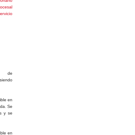
ionario
rocesal
ervicio
s de
(siendo
ible en
ada. Se
s y se
ible en