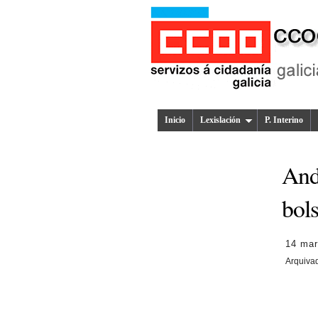
Inicio
Lexislación
P. Interino
And
bols
14 mar
Arquiva