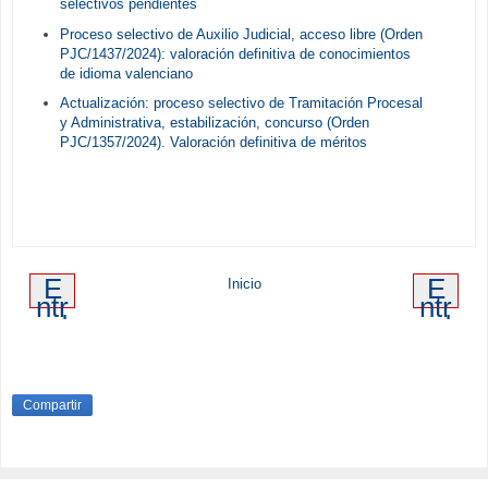
selectivos pendientes
Proceso selectivo de Auxilio Judicial, acceso libre (Orden
PJC/1437/2024): valoración definitiva de conocimientos
de idioma valenciano
Actualización: proceso selectivo de Tramitación Procesal
y Administrativa, estabilización, concurso (Orden
PJC/1357/2024). Valoración definitiva de méritos
E
E
Inicio
ntr
ntr
ad
ad
a
a
m
an
ás
tig
re
ua
Compartir
ci
en
te