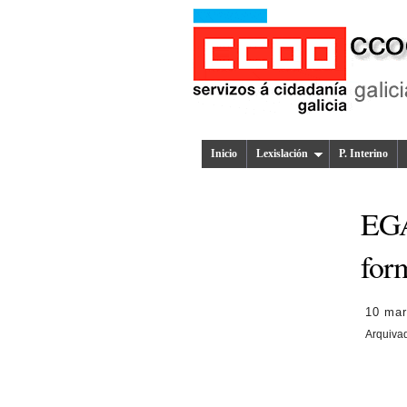
Inicio
Lexislación
P. Interino
EGA
for
10 mar
Arquiva