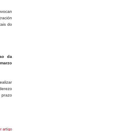
nvocan
tración
tais do
ao da
 marzo
ealizar
derezo
o prazo
r artigo