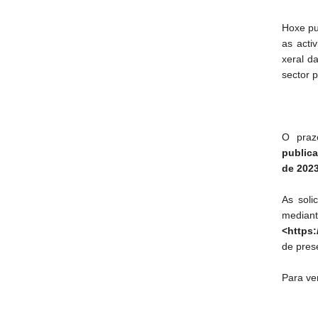
Hoxe pu
as acti
xeral d
sector p
O praz
publica
de 2023
As soli
median
<https:
de prese
Para ve