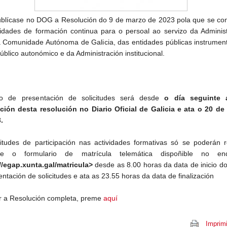
blícase no DOG a Resolución do 9 de marzo de 2023 pola que se co
vidades de formación continua para o persoal ao servizo da Adminis
a Comunidade Autónoma de Galicia, das entidades públicas instrumen
úblico autonómico e da Administración institucional.
o de presentación de solicitudes será desde
o día seguinte 
ción desta resolución no Diario Oficial de Galicia e ata o 20 de
.
citudes de participación nas actividades formativas só se poderán r
te o formulario de matrícula telemática dispoñible no en
//egap.xunta.gal/matricula>
desde as 8.00 horas da data de inicio d
ntación de solicitudes e ata as 23.55 horas da data de finalización
r a Resolución completa, preme
aquí
Imprimi