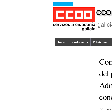
Inicio
Lexislación
P. Interino
Corr
del 
Adm
con
23 feb