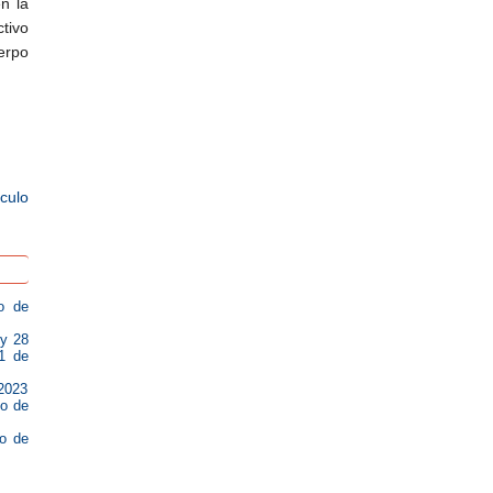
n la
tivo
erpo
ículo
o de
 y 28
1 de
 2023
so de
vo de