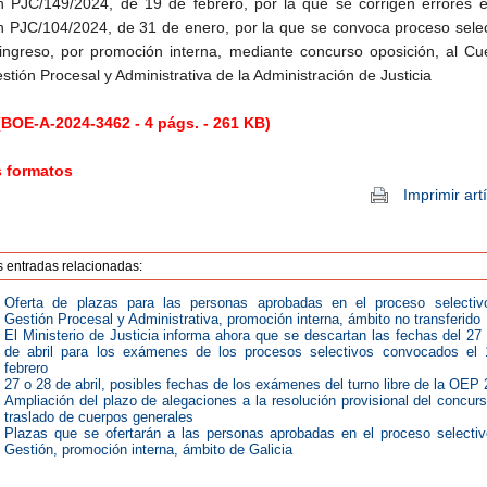
 PJC/149/2024, de 19 de febrero, por la que se corrigen errores e
 PJC/104/2024, de 31 de enero, por la que se convoca proceso selec
ingreso, por promoción interna, mediante concurso oposición, al Cu
stión Procesal y Administrativa de la Administración de Justicia
BOE-A-2024-3462 - 4 págs. - 261 KB)
s formatos
Imprimir art
s entradas relacionadas:
Oferta de plazas para las personas aprobadas en el proceso selectiv
Gestión Procesal y Administrativa, promoción interna, ámbito no transferido
El Ministerio de Justicia informa ahora que se descartan las fechas del 27
de abril para los exámenes de los procesos selectivos convocados el 
febrero
27 o 28 de abril, posibles fechas de los exámenes del turno libre de la OEP
Ampliación del plazo de alegaciones a la resolución provisional del concur
traslado de cuerpos generales
Plazas que se ofertarán a las personas aprobadas en el proceso selecti
Gestión, promoción interna, ámbito de Galicia