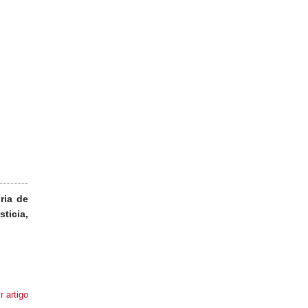
ria de
ticia,
r artigo