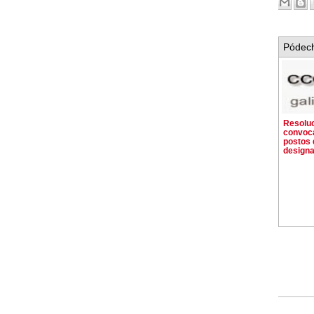
Pódech
Resoluc
convoca
postos 
designa