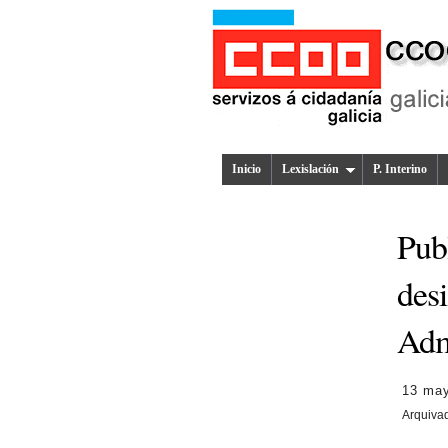
Inicio
Lexislación
P. Interino
Publ
des
Admi
13 ma
Arquiva