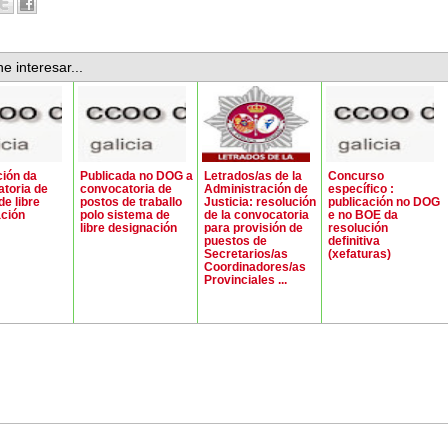
e interesar...
ión da
Publicada no DOG a
Letrados/as de la
Concurso
toria de
convocatoria de
Administración de
específico :
de libre
postos de traballo
Justicia: resolución
publicación no DOG
ción
polo sistema de
de la convocatoria
e no BOE da
libre designación
para provisión de
resolución
puestos de
definitiva
Secretarios/as
(xefaturas)
Coordinadores/as
Provinciales ...