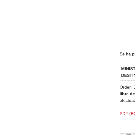
Se ha p
MINIS
DESTI
Orden J
libre d
efectua
PDF (BO