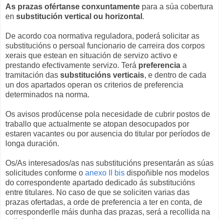
As prazas ofértanse
conxuntamente
para a súa cobertura
en
substitución vertical ou horizontal
.
De acordo coa normativa reguladora, poderá solicitar as
substitucións o persoal funcionario de carreira dos corpos
xerais que estean en situación de servizo activo e
prestando efectivamente servizo. Terá
preferencia
a
tramitación das
substitucións verticais
, e dentro de cada
un dos apartados operan os criterios de preferencia
determinados na norma.
Os avisos prodúcense pola necesidade de cubrir postos de
traballo que actualmente se atopan desocupados por
estaren vacantes ou por ausencia do titular por períodos de
longa duración.
Os/As interesados/as nas substitucións presentarán as súas
solicitudes conforme o
anexo II bis
dispoñible nos modelos
do correspondente apartado dedicado ás substitucións
entre titulares. No caso de que se soliciten varias das
prazas ofertadas, a orde de preferencia a ter en conta, de
corresponderlle máis dunha das prazas, será a recollida na