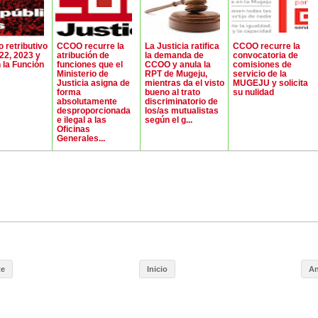
 retributivo
CCOO recurre la
La Justicia ratifica
CCOO recurre la
22, 2023 y
atribución de
la demanda de
convocatoria de
 la Función
funciones que el
CCOO y anula la
comisiones de
Ministerio de
RPT de Mugeju,
servicio de la
Justicia asigna de
mientras da el visto
MUGEJU y solicita
forma
bueno al trato
su nulidad
absolutamente
discriminatorio de
desproporcionada
los/as mutualistas
e ilegal a las
según el g...
Oficinas
Generales...
te
Inicio
An