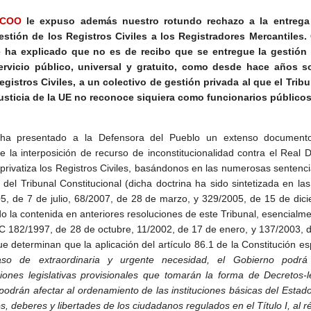
COO
le expuso además nuestro rotundo rechazo a la entrega
estión de los Registros Civiles a los Registradores Mercantiles
e ha explicado que no es de recibo que se entregue la gestión
ervicio público, universal y gratuito, como desde hace años s
egistros Civiles, a un colectivo de gestión privada al que el Trib
usticia de la UE no reconoce siquiera como funcionarios público
a presentado a la Defensora del Pueblo un extenso document
rle la interposición de recurso de inconstitucionalidad contra el Real 
 privatiza los Registros Civiles, basándonos en las numerosas sentenci
a del Tribunal Constitucional (dicha doctrina ha sido sintetizada en l
5, de 7 de julio, 68/2007, de 28 de marzo, y 329/2005, de 15 de dic
do la contenida en anteriores resoluciones de este Tribunal, esencialm
C 182/1997, de 28 de octubre, 11/2002, de 17 de enero, y 137/2003, 
que determinan que la aplicación del artículo 86.1 de la Constitución e
aso de extraordinaria y urgente necesidad, el Gobierno podrá 
ciones legislativas provisionales que tomarán la forma de Decretos-
podrán afectar al ordenamiento de las instituciones básicas del Estado
, deberes y libertades de los ciudadanos regulados en el Título I, al 