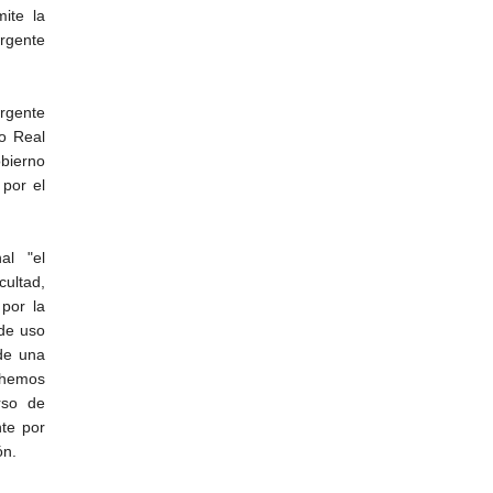
ite la
urgente
rgente
ho Real
bierno
 por el
al "el
cultad,
por la
 de uso
 de una
 hemos
rso de
nte por
ón.