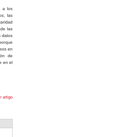
 a los
os, las
laridad
 de las
 datos
porque
leos en
ión de
e en el
r artigo