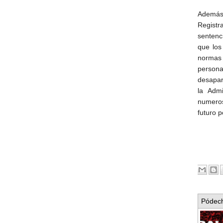
Ademá
Registr
sentenc
que los
normas 
person
desapar
la Admi
numeros
futuro p
Pódech