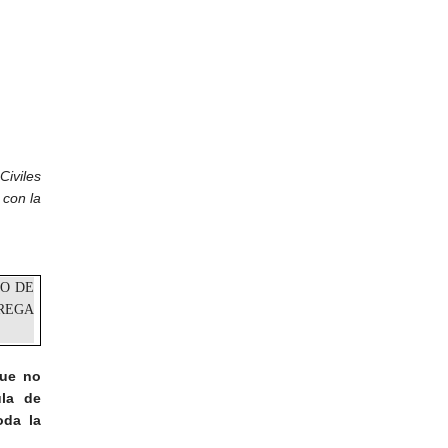
Civiles
 con
la
O DE
TREGA
que no
ula de
oda la