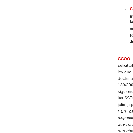
C
g
l
s
R
J
CCOO
h
solicita
ley que
doctrin
189/200
siguien
las SST
julio), 
(“En c
disposi
que no 
derechos