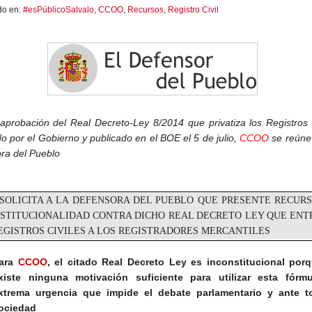
do en:
#esPúblicoSalvalo
,
CCOO
,
Recursos
,
Registro Civil
 aprobación del Real Decreto-Ley 8/2014 que privatiza los Registros 
o por el Gobierno y publicado en el BOE el 5 de julio,
CCOO
se reúne
ora
del Pueblo
SOLICITA A
LA DEFENSORA DEL
PUEBLO QUE PRESENTE RECURS
STITUCIONALIDAD CONTRA DICHO REAL DECRETO LEY QUE EN
EGISTROS CIVILES A LOS REGISTRADORES MERCANTILES
ara
CCOO
, el citado Real Decreto Ley es inconstitucional por
xiste ninguna motivación suficiente para utilizar esta fórm
xtrema urgencia que impide el debate parlamentario y ante t
ociedad