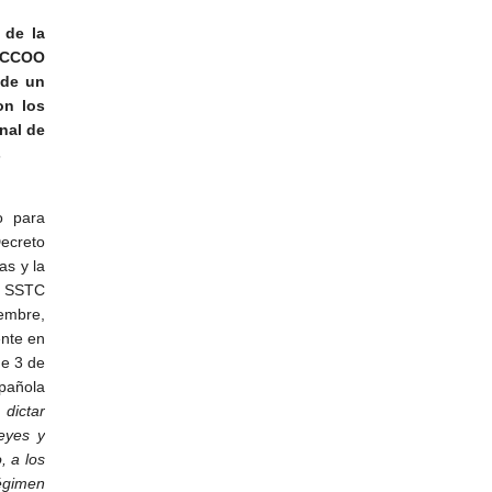
 de la
. CCOO
 de un
on los
unal de
s
o para
Decreto
as y la
as SSTC
iembre,
ente en
de 3 de
spañola
dictar
leyes y
, a los
régimen