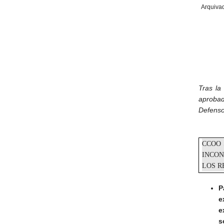
Arquiva
Tras la
aprobad
Defens
CCOO 
INCON
LOS R
P
e
e
s