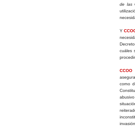
de las 
utiliza
necesid
Y
CCO
necesid
Decreto
cuáles 
procedim
CCOO
h
asegura
como de
Constit
abusivo
situaci
reitera
inconsti
invasión