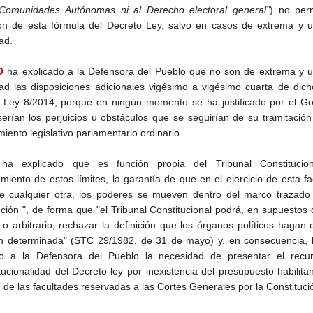
Comunidades Autónomas ni al Derecho electoral general”
) no perm
ción de esta fórmula del Decreto Ley, salvo en casos de extrema y 
ad.
O
ha explicado a la Defensora del Pueblo que no son de extrema y u
ad las disposiciones adicionales vigésimo a vigésimo cuarta de dic
 Ley 8/2014, porque en ningún momento se ha justificado por el Go
serían los perjuicios u obstáculos que se seguirían de su tramitación
iento legislativo parlamentario ordinario.
a explicado que es función propia del Tribunal Constitucion
miento de estos límites, la garantía de que en el ejercicio de esta fa
 cualquier otra, los poderes se mueven dentro del marco trazado 
ución ", de forma que "el Tribunal Constitucional podrá, en supuestos
 o arbitrario, rechazar la definición que los órganos políticos hagan
ón determinada" (STC 29/1982, de 31 de mayo) y, en consecuencia,
do a la Defensora del Pueblo la necesidad de presentar el recu
tucionalidad del Decreto-ley por inexistencia del presupuesto habilita
 de las facultades reservadas a las Cortes Generales por la Constituci