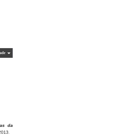
ade
as da
2013.