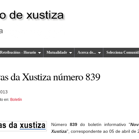
Retribucións - Horario
Mutualidade
Acerca de...
Selecciona Comunid
as da Xustiza número 839
2013
do en:
Boletín
Número
839
do boletín informativo "
Nov
Xustiza
", correspondente ao 05 de abril de 