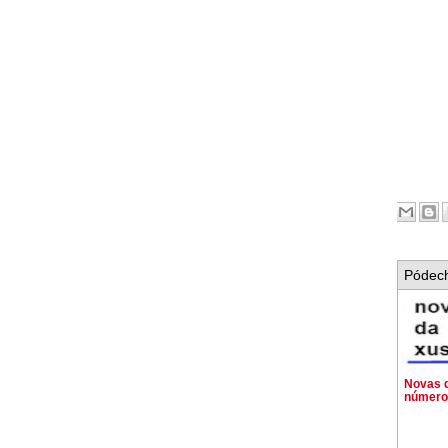
Pódech
Novas d
número