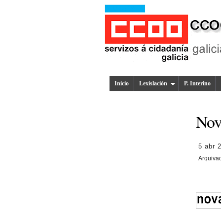
Inicio
Lexislación
P. Interino
Nov
5 abr 
Arquiva