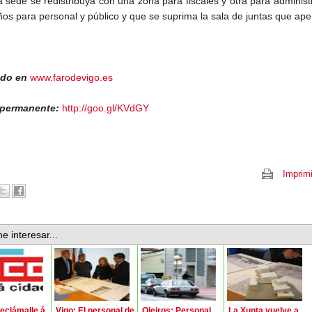
a sede se redistribuya con una zona para fiscales y otra para administ
os para personal y público y que se suprima la sala de juntas que ap
ado en
www.farodevigo.es
 permanente:
http://goo.gl/KVdGY
Imprimi
e interesar...
eclámalle á
Vigo: El personal de
Oleiros: Personal
La Xunta vuelve a