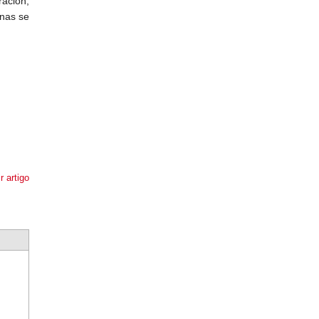
ración,
enas se
r artigo