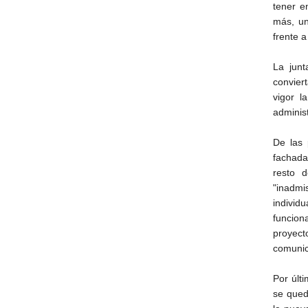
tener e
más, un
frente a
La junt
convier
vigor l
administ
De las 
fachada
resto d
"inadmi
individ
funcion
proyect
comunic
Por últ
se queda