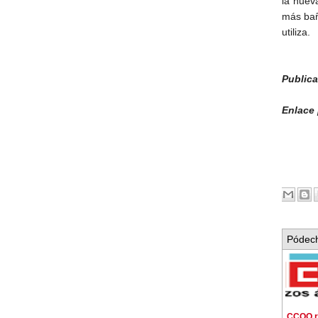
la nuev
más bañ
utiliza.
Public
Enlace
Pódech
CCOO r