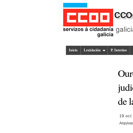
Inicio
Lexislación
P. Interino
Oure
judi
de l
19 oct
Arquiva