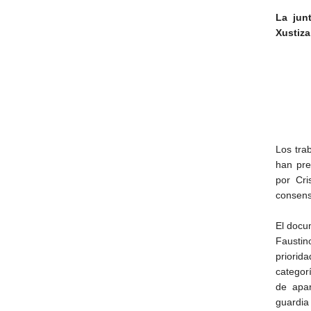
La jun
Xustiz
Los tra
han pre
por Cr
consens
El docum
Faustin
priorida
categor
de apar
guardia