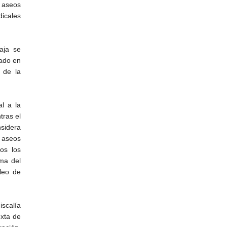
s aseos
dicales
aja se
rado en
 de la
al a la
tras el
sidera
s aseos
os los
rma del
cleo de
iscalía
exta de