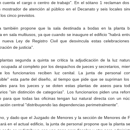
n cuenta el cargo o centro de trabajo". En el sótano 1 reclaman do
 mostrador de atención al público en el Decanato y seis locales sin
 los cinco previstos.
a también propone que la sala destinada a bodas en la planta b
ta en sala multiusos, ya que cuando se inaugure el edificio "habrá ent
a nueva Ley de Registro Civil que desvincula estas celebraciones
ración de justicia".
plantas segunda a quinta se critica la adjudicación de la luz natur
 ocupada al completo por los despachos de jueces y secretarios, mien
e los funcionarios reciben luz cenital. La junta de personal con
sible" esta parte del diseño, al tiempo que pide que se supriman lo
uales para los jueces y se doten estas plantas de aseos para tod
arios "sin distinción de categorías". Los funcionarios piden una refo
o para que todas las oficinas tengan luz natural directa con un nú
ación central "distribuyendo las dependencias perimetralmente".
imo, y dado que el Juzgado de Menores y la sección de Menores de F
rá en el actual edificio, la junta de personal propone que la planta s