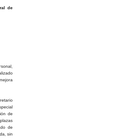
ral de
rsonal,
alizado
mejora
retario
pecial
ción de
 plazas
ado de
da, sin