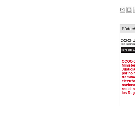
Pódech
CCOO d
Ministe
Justici
por no r
tramita
electró
naciona
residen
los Regi