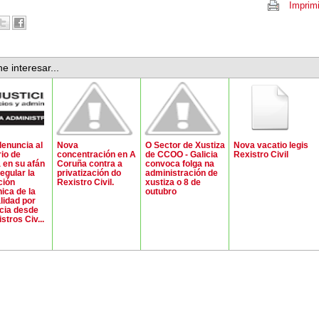
Imprimi
e interesar...
enuncia al
Nova
O Sector de Xustiza
Nova vacatio legis
rio de
concentración en A
de CCOO - Galicia
Rexistro Civil
a en su afán
Coruña contra a
convoca folga na
egular la
privatización do
administración de
ción
Rexistro Civil.
xustiza o 8 de
nica de la
outubro
lidad por
cia desde
stros Civ...