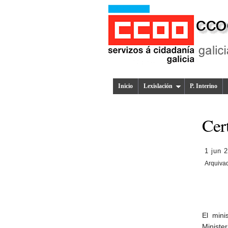
Inicio
Lexislación
P. Interino
Cert
1 jun 
Arquiva
El mini
Minister