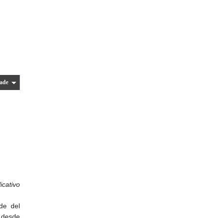
ade
icativo
de del
e desde