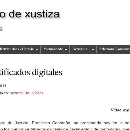
Retribucións - Horario
Mutualidade
Acerca de...
Selecciona Comunid
ificados digitales
2011
do en:
Rexistro Civil
,
Vídeos
Vídeo expl
stro de Justicia, Francisco Caamaño, ha presentado hoy en la se
io los nuevos certificados digitales de nacimiento y de matrimonio, qu