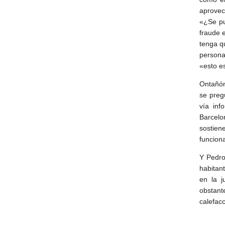
aprovec
«¿Se pu
fraude e
tenga q
persona
«esto e
Ontañón
se preg
vía in
Barcelo
sostien
funcion
Y Pedro
habitan
en la j
obstan
calefacc