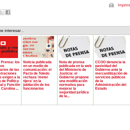
Imprimi
e interesar...
 Prensa: los
Noticia publicada
Nota de prensa
CCOO denuncia la
tos
en un medio de
publicada en la web
pasividad del
arios de las
comunicación: el
del Ministerio de
Gobierno ante la
straciones
Pacto de Toledo
Justicia: el
mercantilización de
s exigen a la
rechaza 'meter
Gobierno propone
servicios públicos
 de Política
tijera' en la
una modificación
de la
ial y Función
jubilación de los
normativa para
Administración del
 Carolina ...
funcionarios
mejorar la
Estado
seguridad jurídica
de la...