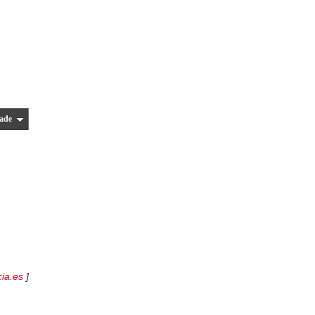
ade
ia.es
]