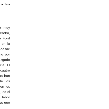
de los
do muy
reiro,
ia Ford
ó en la
, desde
cio por
Juzgado
cia. El
 cuatro
os han
de los
ren los
, es el
 labor
 es que