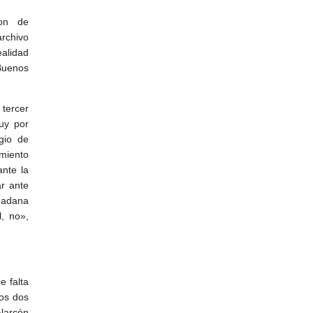
son de
archivo
ealidad
Buenos
tercer
uy por
gio de
imiento
ante la
ar ante
udadana
, no»,
e falta
los dos
larcón