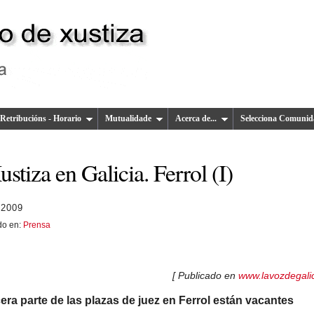
Retribucións - Horario
Mutualidade
Acerca de...
Selecciona Comunid
stiza en Galicia. Ferrol (I)
 2009
do en:
Prensa
[ Publicado en
www.lavozdegalic
cera parte de las plazas de juez en Ferrol están vacantes