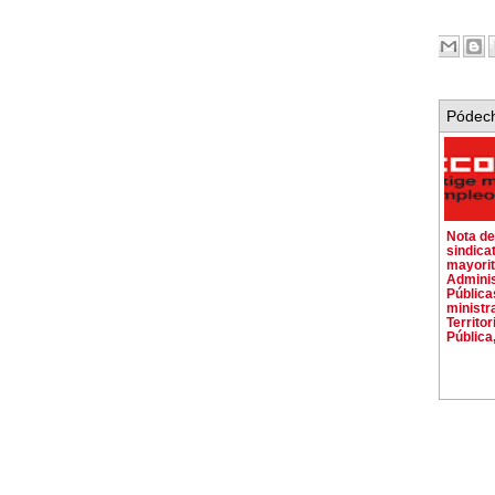
Pódech
Nota de
sindica
mayorit
Admini
Pública
ministra
Territor
Pública,