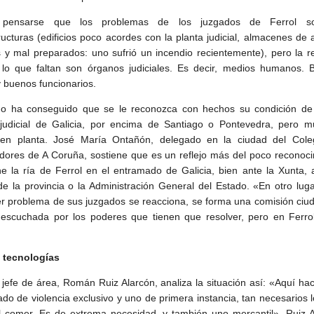
 pensarse que los problemas de los juzgados de Ferrol 
ructuras (edificios poco acordes con la planta judicial, almacenes de 
 y mal preparados: uno sufrió un incendio recientemente), pero la r
lo que faltan son órganos judiciales. Es decir, medios humanos. 
y buenos funcionarios.
no ha conseguido que se le reconozca con hechos su condición de 
 judicial de Galicia, por encima de Santiago o Pontevedra, pero m
 en planta. José María Ontañón, delegado en la ciudad del Cole
dores de A Coruña, sostiene que es un reflejo más del poco reconoc
ne la ría de Ferrol en el entramado de Galicia, bien ante la Xunta, 
 de la provincia o la Administración General del Estado. «En otro lug
er problema de sus juzgados se reacciona, se forma una comisión ci
escuchada por los poderes que tienen que resolver, pero en Ferrol
 tecnologías
l jefe de área, Román Ruiz Alarcón, analiza la situación así: «Aquí hac
ado de violencia exclusivo y uno de primera instancia, tan necesarios 
 comer. Es de extrema necesidad, y también uno mercantil». Ruiz A