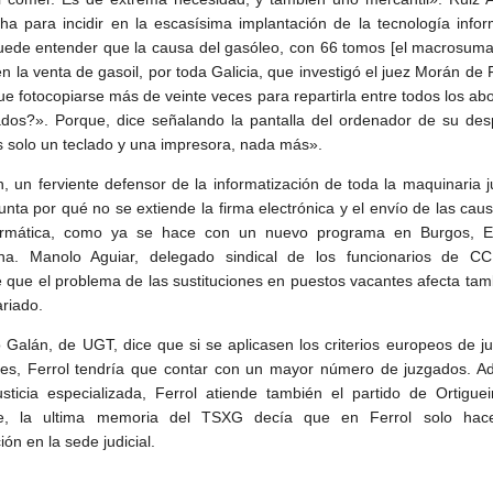
ha para incidir en la escasísima implantación de la tecnología infor
ede entender que la causa del gasóleo, con 66 tomos [el macrosumar
n la venta de gasoil, por toda Galicia, que investigó el juez Morán de F
ue fotocopiarse más de veinte veces para repartirla entre todos los a
dos?». Porque, dice señalando la pantalla del ordenador de su des
s solo un teclado y una impresora, nada más».
, un ferviente defensor de la informatización de toda la maquinaria ju
unta por qué no se extiende la firma electrónica y el envío de las cau
formática, como ya se hace con un nuevo programa en Burgos, E
na. Manolo Aguiar, delegado sindical de los funcionarios de CC
e que el problema de las sustituciones en puestos vacantes afecta tam
ariado.
 Galán, de UGT, dice que si se aplicasen los criterios europeos de j
tes, Ferrol tendría que contar con un mayor número de juzgados. A
usticia especializada, Ferrol atiende también el partido de Ortigue
te, la ultima memoria del TSXG decía que en Ferrol solo hace
ión en la sede judicial.