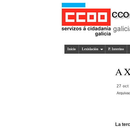
Inicio
Lexislación
P. Interino
A Xu
27 oct
Arquiva
La ter