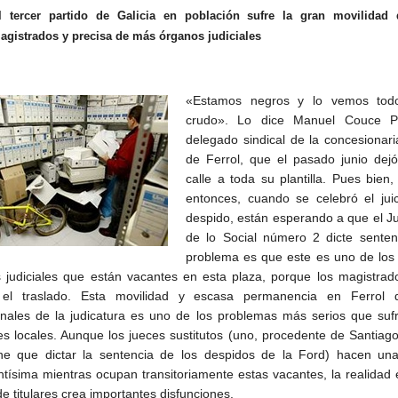
l tercer partido de Galicia en población sufre la gran movilidad 
agistrados y precisa de más órganos judiciales
«Estamos negros y lo vemos to
crudo». Lo dice Manuel Couce Pe
delegado sindical de la concesionar
de Ferrol, que el pasado junio dej
calle a toda su plantilla. Pues bien
entonces, cuando se celebró el jui
despido, están esperando a que el 
de lo Social número 2 dicte senten
problema es que este es uno de los
 judiciales que están vacantes en esta plaza, porque los magistrad
 el traslado. Esta movilidad y escasa permanencia en Ferrol 
onales de la judicatura es uno de los problemas más serios que suf
les locales. Aunque los jueces sustitutos (uno, procedente de Santiago
ne que dictar la sentencia de los despidos de la Ford) hacen una
ntísima mientras ocupan transitoriamente estas vacantes, la realidad
 de titulares crea importantes disfunciones.