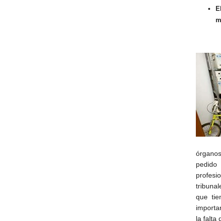
E
m
órganos
pedido
profesi
tribuna
que tie
importa
la falta