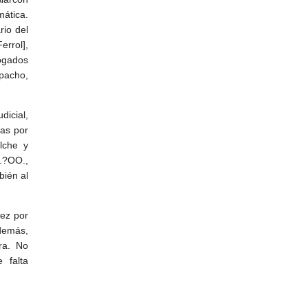
mática.
io del
errol],
bogados
pacho,
dicial,
sas por
lche y
.?OO.,
bién al
uez por
demás,
ira. No
 falta