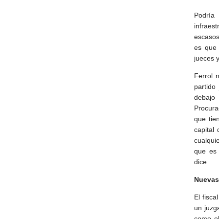
Podría
infraest
escasos
es que 
jueces 
Ferrol 
partido
debajo
Procura
que tie
capital
cualqui
que es 
dice.
Nuevas
El fisca
un juzg
como el