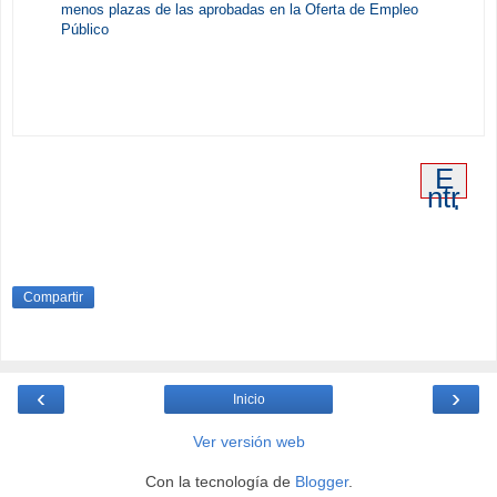
menos plazas de las aprobadas en la Oferta de Empleo
Público
E
ntr
ad
a
an
tig
ua
Compartir
‹
›
Inicio
Ver versión web
Con la tecnología de
Blogger
.