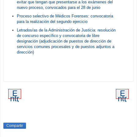
evitar que tengan que presentarse a los exámenes del
nuevo proceso, convocados para el 28 de junio
Proceso selectivo de Médicos Forenses: convocatoria
para la realización del segundo ejercicio
Letrados/as de la Administración de Justicia: resolución
de concurso específico y convocatoria de libre
designación (adjudicación de puestos de dirección de
servicios comunes procesales y de puestos adjuntos a
dirección)
E
E
ntr
ntr
ad
ad
a
a
m
an
ás
tig
re
ua
Compartir
ci
en