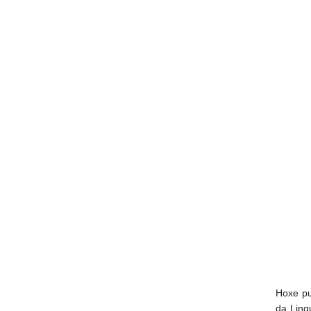
Hoxe pu
da Ling