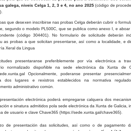
ua galega, niveis Celga 1, 2, 3 e 4, no ano 2025
(código de proced
).
oas que desexen inscribirse nas probas Celga deberán cubrir o formul
ude, segundo o modelo PL500C, que se publica como anexo I, e aboar
ondente (código 304401). No formulario de solicitude deberán ind
u as probas a que solicitan presentarse, así como a localidade, e dir
ría Xeral da Lingua
citudes presentaranse preferiblemente por vía electrónica a tra
ario normalizado dispoñible na sede electrónica da Xunta de Ga
/sede.xunta.gal Opcionalmente, poderanse presentar presencialme
ra dos lugares e rexistros establecidos na normativa regulad
mento administrativo común.
presentación electrónica poderá empregarse calquera dos mecanis
cación e sinatura admitidos pola sede electrónica da Xunta de Galicia, i
ma de usuario e clave Chave365 (https://sede.xunta.gal/chave365).
o de presentación das solicitudes, así como o de pagamento d