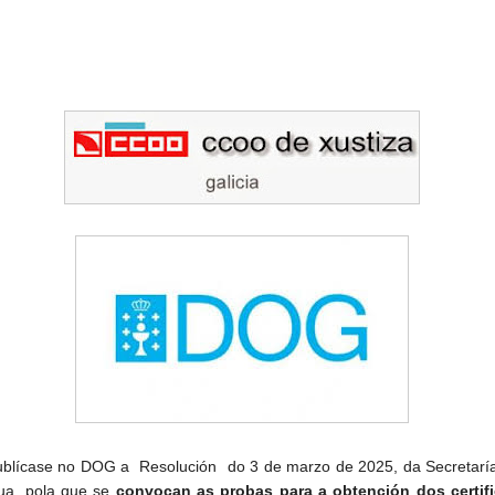
blícase no DOG a Resolución do 3 de marzo de 2025, da Secretaría
ua, pola que se
convocan as probas para a obtención dos certif