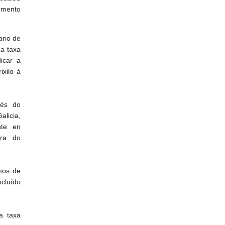
emento
ario de
 a taxa
icar a
ixilo á
vés do
licia,
nte en
ora do
mos de
ncluído
a taxa