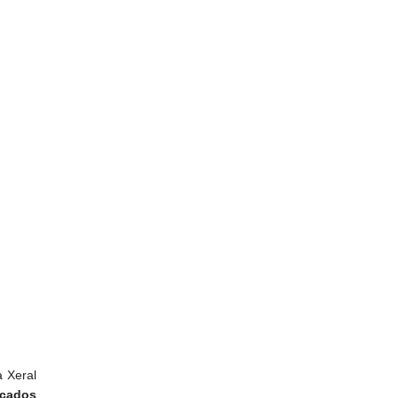
 Xeral
icados