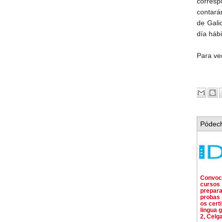
corres
contarán
de Gali
día hábi
Para ve
Pódech
Convoca
cursos
prepara
probas 
os cert
lingua 
2, Celg