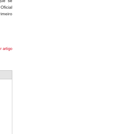
que se
Oficial
rimeiro
r artigo