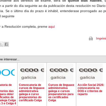
pondente aos dereitos de exame, será de
quince días hábiles
, 
 a partir do día seguinte ao da publicación desta resolución no Diario 
cia. Se o último día do prazo é inhábil, entenderase prorrogado ao p
l seguinte
r a Resolución completa, preme
aquí
Imprimi
e interesar...
toria de
Convocatoria de
Cursos de linguaxe
Acción Social 2026:
cursos de linguaxe
administrativa
convocatoria no
torios das
administrativa
galega e cursos
DOG e criterios de
para obter
galega e curso
preparatorios para
reparto
ificados de
preparatorias do
os certificados
galega Celga
certificado Celga
Celga
a 3 e Celga 4