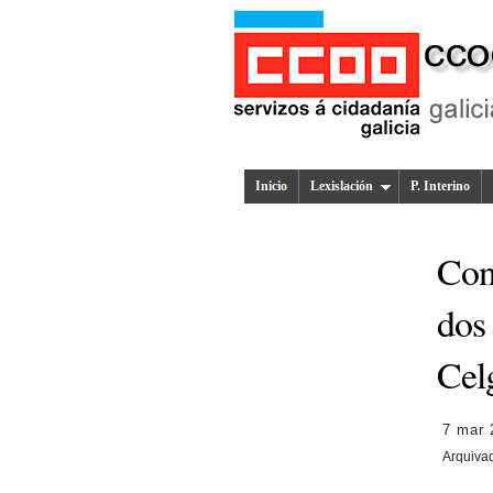
Inicio
Lexislación
P. Interino
Con
dos 
Cel
7 mar 
Arquiva