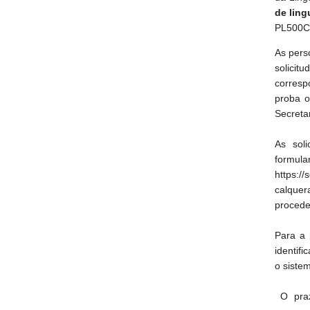
de ling
PL500C
As pers
solicit
corresp
proba o
Secreta
As soli
formul
https:/
calque
procede
Para a 
identifi
o siste
O praz