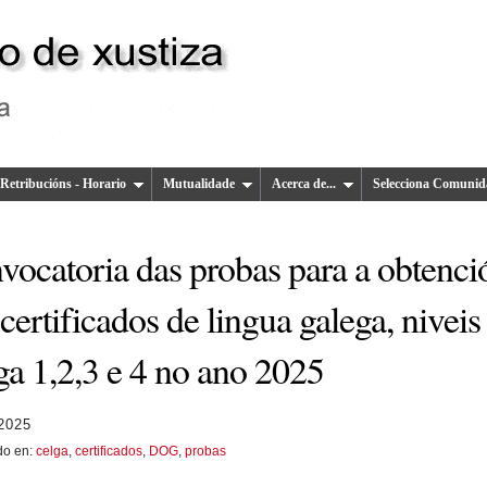
Retribucións - Horario
Mutualidade
Acerca de...
Selecciona Comunid
vocatoria das probas para a obtenci
certificados de lingua galega, niveis
ga 1,2,3 e 4 no ano 2025
2025
do en:
celga
,
certificados
,
DOG
,
probas