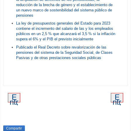
reducción de la brecha de género y el establecimiento de
un nuevo marco de sostenibilidad del sistema público de
pensiones
La ley de presupuestos generales del Estado para 2023
contiene el incremento del salario de las y los empleados
públicos en un 2,5 % que alcanzará el 3,5 % si la inflación
supera el 6% y el PIB el previsto inicialmente
Publicado el Real Decreto sobre revalorización de las
pensiones del sistema de la Seguridad Social, de Clases
Pasivas y de otras prestaciones sociales públicas
E
E
ntr
ntr
ad
ad
a
a
m
an
ás
tig
re
ua
Compartir