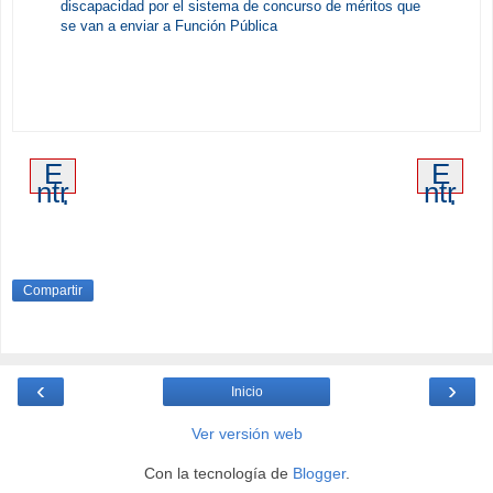
discapacidad por el sistema de concurso de méritos que
se van a enviar a Función Pública
E
E
ntr
ntr
ad
ad
a
a
m
an
ás
tig
re
ua
Compartir
ci
en
te
‹
›
Inicio
Ver versión web
Con la tecnología de
Blogger
.