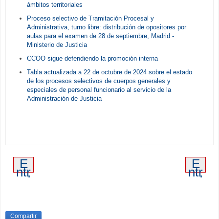
ámbitos territoriales
Proceso selectivo de Tramitación Procesal y
Administrativa, turno libre: distribución de opositores por
aulas para el examen de 28 de septiembre, Madrid -
Ministerio de Justicia
CCOO sigue defendiendo la promoción interna
Tabla actualizada a 22 de octubre de 2024 sobre el estado
de los procesos selectivos de cuerpos generales y
especiales de personal funcionario al servicio de la
Administración de Justicia
E
E
ntr
ntr
ad
ad
a
a
m
an
ás
tig
re
ua
Compartir