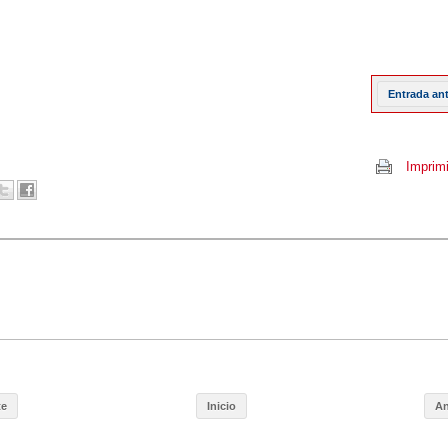
Entrada an
Imprimi
te
Inicio
An