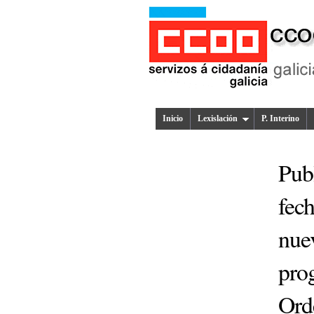
Inicio
Lexislación
P. Interino
Publ
fec
nuev
pro
Ord