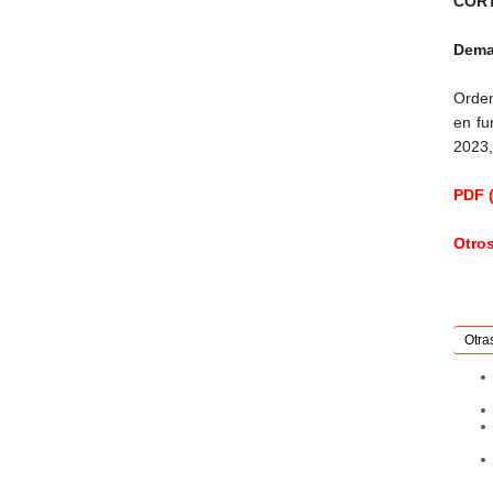
COR
Demar
Orden
en fu
2023,
PDF (
Otro
Otra