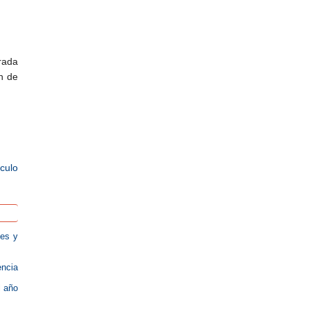
rada
n de
ículo
les y
encia
l año