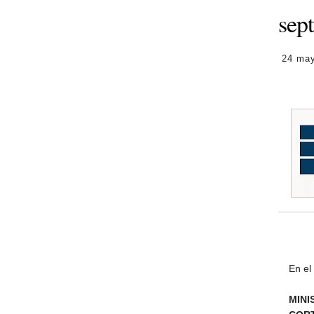
sep
24 ma
En el
MINI