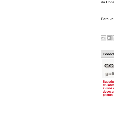
da Cons
Para ve
Pódech
Substit
titular
avisos 
desocu
postos