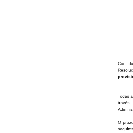
Con da
Resoluc
provisi
Todas a
través 
Administ
O prazo
seguint