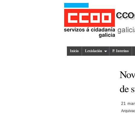
Inicio
Lexislación
P. Interino
Nov
de s
21 mar
Arquiva