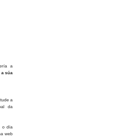
ería a
 a súa
itude a
oal da
 o día
 na web