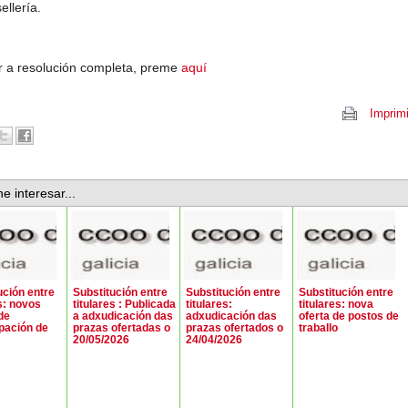
ellería.
r a resolución completa, preme
aquí
Imprimi
e interesar...
ución entre
Substitución entre
Substitución entre
Substitución entre
es: novos
titulares : Publicada
titulares:
titulares: nova
de
a adxudicación das
adxudicación das
oferta de postos de
pación de
prazas ofertadas o
prazas ofertados o
traballo
20/05/2026
24/04/2026