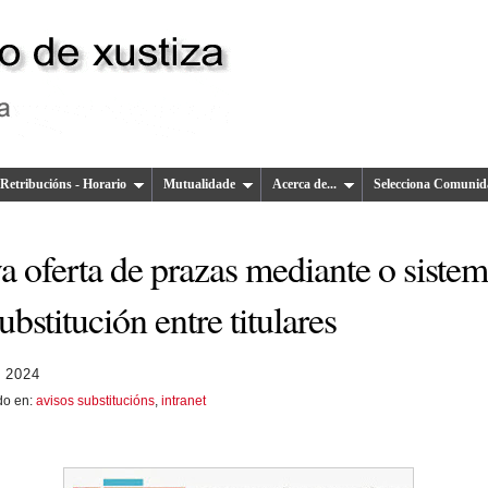
Retribucións - Horario
Mutualidade
Acerca de...
Selecciona Comunid
a oferta de prazas mediante o siste
ubstitución entre titulares
 2024
do en:
avisos substitucións
,
intranet