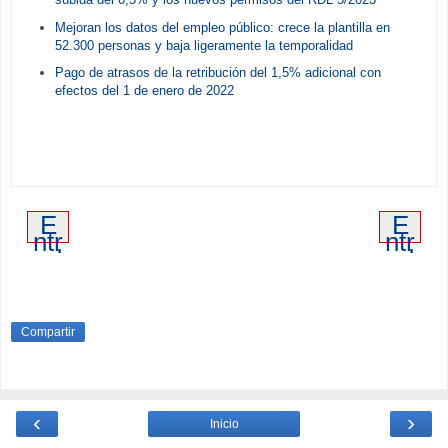
Mejoran los datos del empleo público: crece la plantilla en
52.300 personas y baja ligeramente la temporalidad
Pago de atrasos de la retribución del 1,5% adicional con
efectos del 1 de enero de 2022
E
E
ntr
ntr
ad
ad
a
a
m
an
ás
tig
re
u
Compartir
ci
en
te
‹
›
Inicio