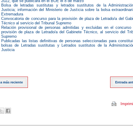
2022, que se publicará en el BOE el 8 de marzo
Bolsa de letradas sustitutas y letrados sustitutos de la Administraci
Justicia; información del Ministerio de Justicia sobre la bolsa extraordinar
Extremadura
Convocatoria de concurso para la provisión de plaza de Letrado/a del Gab
Técnico al servicio del Tribunal Supremo
Relación provisional de personas admitidas y excluidas en el concurso
provisión de plaza de Letrado/a del Gabinete Técnico, al servicio del Tri
Supremo
Publicadas las listas definitivas de personas seleccionadas para constitui
bolsas de Letradas sustitutas y Letrados sustitutos de la Administraci
Justicia
a más reciente
Entrada an
Imprimi