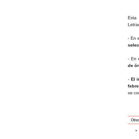
Esta
Letra
- En 
selec
- En 
de ó
-
El 
febre
se co
Otra