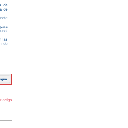
ón de
ia de
inete
 para
bunal
r las
ón de
tigua
r artigo