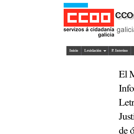
Inicio
Lexislación
P. Interino
El M
Inf
Letr
Just
de 