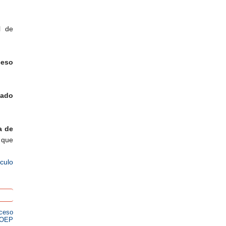
l de
ceso
lado
a de
 que
ículo
oceso
a OEP