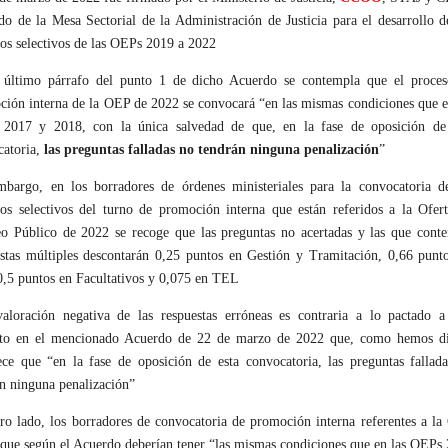
o de la Mesa Sectorial de la Administración de Justicia para el desarrollo d
os selectivos de las OEPs 2019 a 2022
 último párrafo del punto 1 de dicho Acuerdo se contempla que el proce
ión interna de la OEP de 2022 se convocará “en las mismas condiciones que e
2017 y 2018, con la única salvedad de que, en la fase de oposición de
catoria,
las preguntas falladas no tendrán ninguna penalización
”
mbargo, en los borradores de órdenes ministeriales para la convocatoria d
os selectivos del turno de promoción interna que están referidos a la Ofer
o Público de 2022 se recoge que las preguntas no acertadas y las que cont
stas múltiples descontarán 0,25 puntos en Gestión y Tramitación, 0,66 punt
,5 puntos en Facultativos y 0,075 en TEL
valoración negativa de las respuestas erróneas es contraria a lo pactado a
cto en el mencionado Acuerdo de 22 de marzo de 2022 que, como hemos d
ece que “en la fase de oposición de esta convocatoria, las preguntas fallad
n ninguna penalización”
ro lado, los borradores de convocatoria de promoción interna referentes a l
que según el Acuerdo deberían tener “las mismas condiciones que en las OEPs