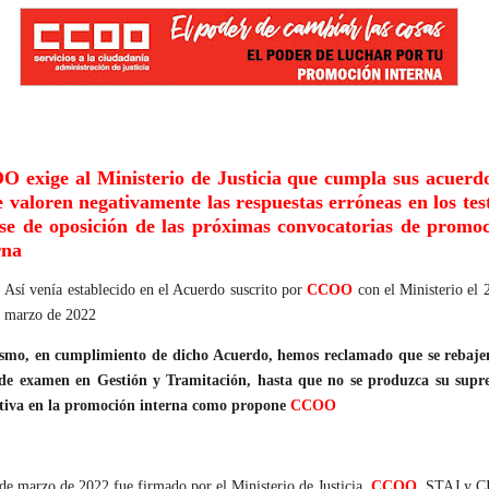
 exige al Ministerio de Justicia que cumpla sus acuerd
e valoren negativamente las respuestas erróneas en los tes
ase de oposición de las próximas convocatorias de promo
rna
Así venía establecido en el Acuerdo suscrito por
CCOO
con el Ministerio el 
marzo de 2022
smo, en cumplimiento de dicho Acuerdo, hemos reclamado que se rebajen
 de examen en Gestión y Tramitación, hasta que no se produzca su supr
itiva en la promoción interna como propone
CCOO
de marzo de 2022 fue firmado por el Ministerio de Justicia,
CCOO
, STAJ y C