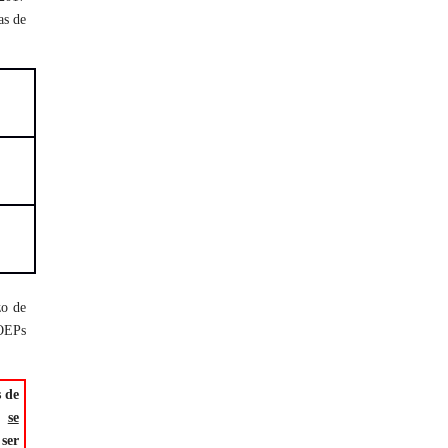
as de
zo de
 OEPs
s de
na
se
 ser