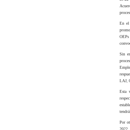
Acuerd
proces
En el
promoc
OEPs 
convo
Sin e
proces
Emple
respue
LAJ, 0
Esta 
respe
establ
tendrá
Por ot
2022, 