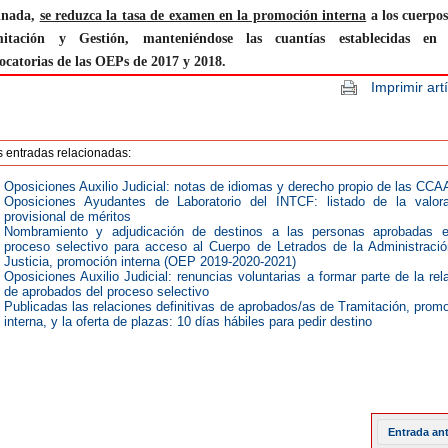
inada,
se reduzca la tasa de examen en la promoción interna
a los cuerpos
mitación y Gestión, manteniéndose las cuantías establecidas en 
ocatorias de las OEPs de 2017 y 2018.
Imprimir art
s entradas relacionadas:
Oposiciones Auxilio Judicial: notas de idiomas y derecho propio de las CCA
Oposiciones Ayudantes de Laboratorio del INTCF: listado de la valora
provisional de méritos
Nombramiento y adjudicación de destinos a las personas aprobadas e
proceso selectivo para acceso al Cuerpo de Letrados de la Administraci
Justicia, promoción interna (OEP 2019-2020-2021)
Oposiciones Auxilio Judicial: renuncias voluntarias a formar parte de la rel
de aprobados del proceso selectivo
Publicadas las relaciones definitivas de aprobados/as de Tramitación, prom
interna, y la oferta de plazas: 10 días hábiles para pedir destino
Entrada an