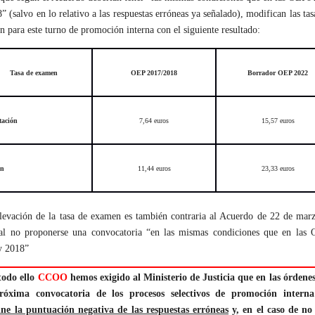
” (salvo en lo relativo a las respuestas erróneas ya señalado), modifican las tas
 para este turno de promoción interna con el siguiente resultado:
Tasa de examen
OEP 2017/2018
Borrador OEP 2022
tación
7,64 euros
15,57 euros
ón
11,44 euros
23,33 euros
levación de la tasa de examen es también contraria al Acuerdo de 22 de mar
al no proponerse una convocatoria “en las mismas condiciones que en las
y 2018”
todo ello
CCOO
hemos exigido al Ministerio de Justicia que en las órdene
róxima convocatoria de los procesos selectivos de promoción inter
ine la puntuación negativa de las respuestas erróneas
y, en el caso de no