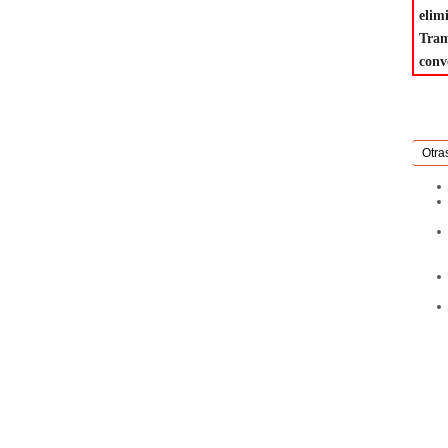
elim
Tra
conv
Otra