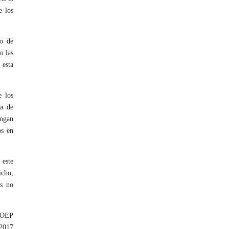
e los
so de
n las
 esta
e los
ta de
engan
os en
 este
icho,
as no
a OEP
 2017