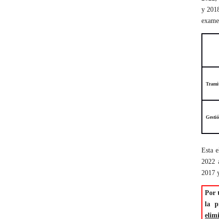
y 2018
examen
Trami
Gesti
Esta e
2022 
2017 
Por 
la p
elim