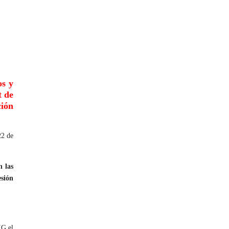
os y
t de
ción
22 de
 las
esión
IG el