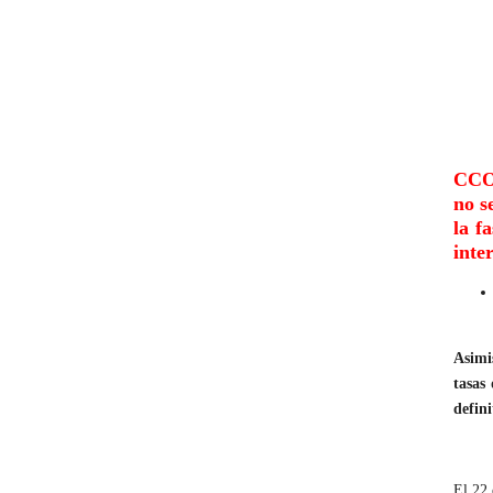
CCOO
no s
la f
inte
Asimi
tasas
defin
El 22 