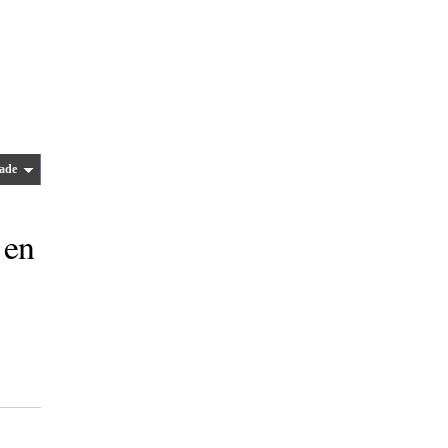
ade
 en