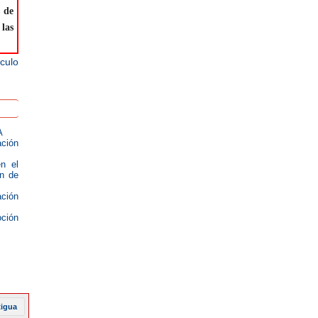
 de
las
ículo
A
ción
n el
ón de
ación
oción
tigua