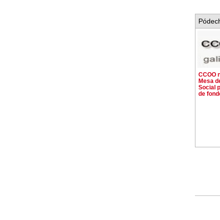
Pódech
CCOO n
Mesa d
Social p
de fond