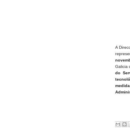
A Direc
represe
novemb
Galicia
do Ser
tecnoló
medidas
Admini