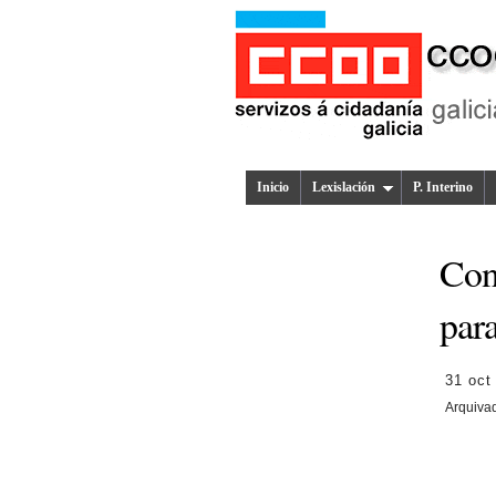
Inicio
Lexislación
P. Interino
Conv
par
31 oct
Arquiva