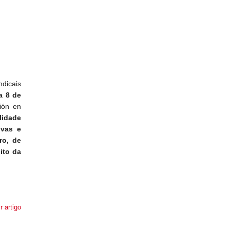
ndicais
a 8 de
ción en
lidade
ivas e
ro, de
ito da
r artigo