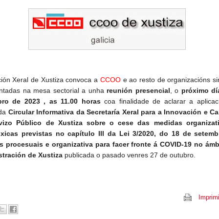
ción Xeral de Xustiza convoca a
CCOO
e ao resto de organizacións si
ntadas na mesa sectorial a unha
reunión presencial
, o
próximo dí
ro de 2023 , as 11.00 horas
coa finalidade de aclarar a aplica
 da
Circular Informativa da Secretaría Xeral para a Innovación e Ca
vizo Público de Xustiza sobre o cese das medidas organizat
xicas previstas no capítulo III da Lei 3/2020, do 18 de setemb
 procesuais e organizativa para facer fronte á COVID-19 no ámb
stración de Xustiza
publicada o pasado venres 27 de outubro.
Imprimi