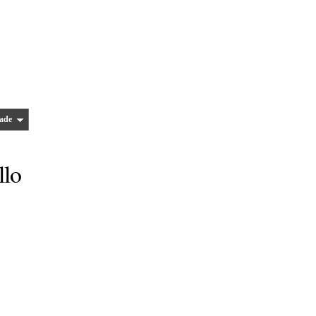
ade
llo