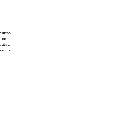
líticas
 entre
rativa,
ción de