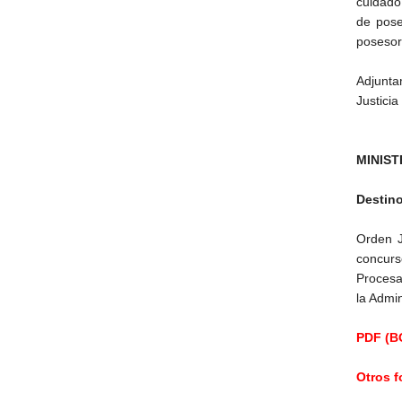
cuidado
de pose
posesor
Adjunta
Justici
MINIST
Destin
Orden J
concurs
Procesal
la Admi
PDF (BO
Otros 