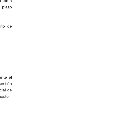
la toma
 plazo
rio de
nte el
Gestión
cial de
gosto