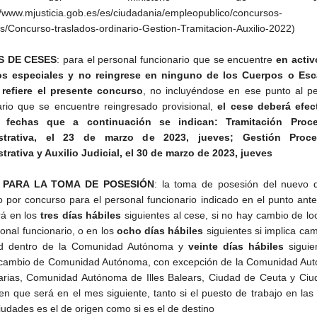
://www.mjusticia.gob.es/es/ciudadania/empleopublico/concursos-
os/Concurso-traslados-ordinario-Gestion-Tramitacion-Auxilio-2022)
S DE CESES
: para el personal funcionario que se encuentre
en activ
ios especiales y no reingrese en ninguno de los Cuerpos o Esc
refiere el presente concurso
, no incluyéndose en ese punto al pe
ario que se encuentre reingresado provisional,
el cese deberá efec
 fechas que a continuación se indican: Tramitación Proc
strativa, el 23 de marzo de 2023, jueves; Gestión Proc
trativa y Auxilio Judicial, el 30 de marzo de 2023, jueves
 PARA LA TOMA DE POSESIÓN
: la toma de posesión del nuevo d
o por concurso para el personal funcionario indicado en el punto ante
rá en los
tres días hábiles
siguientes al cese, si no hay cambio de lo
onal funcionario, o en los
ocho días hábiles
siguientes si implica ca
dad dentro de la Comunidad Autónoma y
veinte días hábiles
siguie
 cambio de Comunidad Autónoma, con excepción de la Comunidad Au
rias, Comunidad Autónoma de Illes Balears, Ciudad de Ceuta y Ciu
 en que será en el mes siguiente, tanto si el puesto de trabajo en las 
iudades es el de origen como si es el de destino