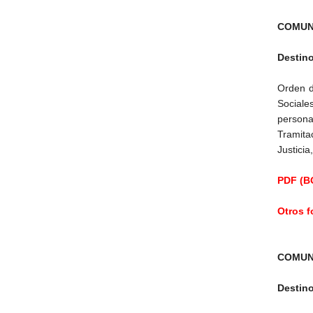
COMUN
Destin
Orden d
Sociale
persona
Tramita
Justici
PDF (BO
Otros 
COMUN
Destin