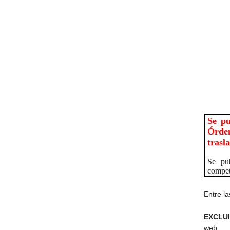
Se pu
Órden
trasl
Se pub
compet
Entre l
EXCLU
we