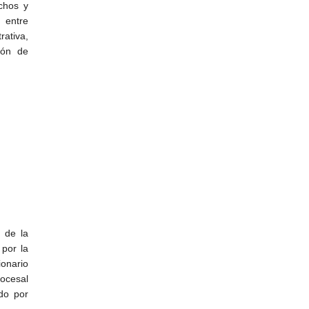
chos y
 entre
rativa,
ción de
 de la
 por la
ionario
rocesal
ado por