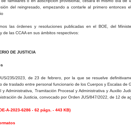
 de familiares o en adscripción provisional, cesará el mismo día de 
sión del reingresado, empezando a contarle al primero entonces el
io
mos las órdenes y resoluciones publicadas en el BOE, del Ministe
a y de las CCAA en sus ámbitos respectivos:
ERIO DE JUSTICIA
os
US/235/2023, de 23 de febrero, por la que se resuelve definitivame
o de traslado entre personal funcionario de los Cuerpos y Escalas de 
 y Administrativa, Tramitación Procesal y Administrativa y Auxilio Judi
nistración de Justicia, convocado por Orden JUS/847/2022, de 12 de a
E-A-2023-6286 - 62 págs. - 443 KB)
formatos