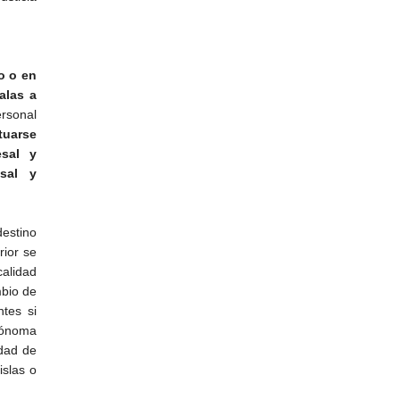
o o en
alas a
rsonal
tuarse
esal y
esal y
estino
rior se
calidad
mbio de
ntes si
tónoma
dad de
islas o