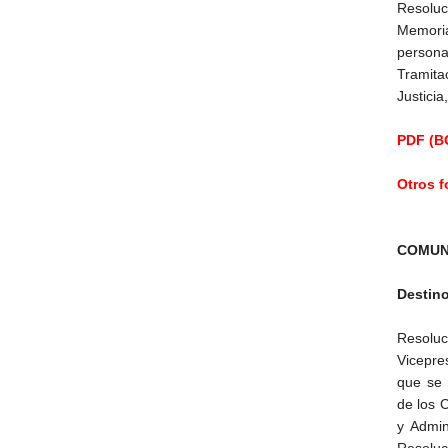
Resoluc
Memoria
persona
Tramita
Justici
PDF (BO
Otros 
COMUN
Destin
Resoluc
Vicepre
que se 
de los 
y Admin