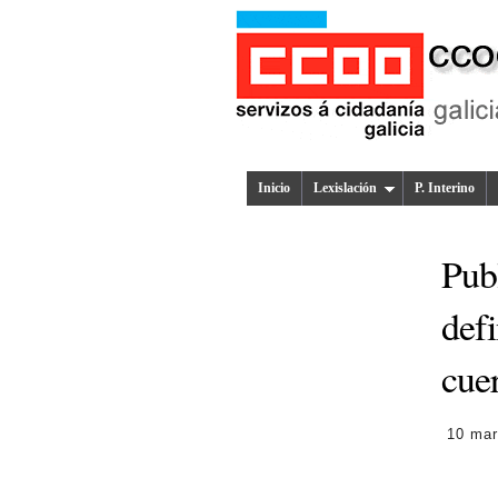
Inicio
Lexislación
P. Interino
Pub
defi
cue
10 mar