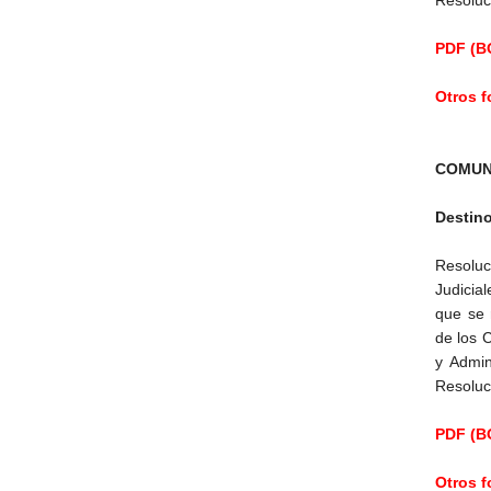
Resoluc
PDF (BO
Otros 
COMUN
Destin
Resolu
Judicial
que se 
de los 
y Admin
Resoluc
PDF (BO
Otros 