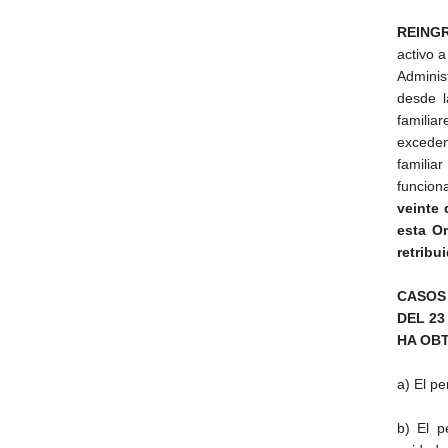
REING
activo a
Administ
desde l
familia
exceden
famili
funcion
veinte 
esta Or
retribu
CASOS
DEL 2
HA OB
a) El p
b) El p