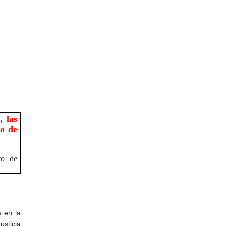
 las
so de
to de
a en la
cia