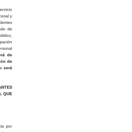
ervicio
cesal y
edentes
dado de
úblico,
upación
rsonal
erá de
ión de
o será
ANTES
L QUE
cia por