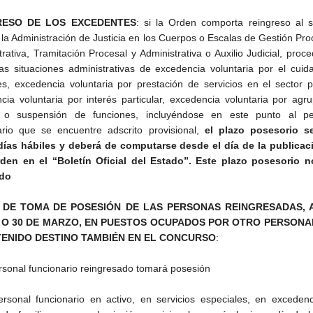
RESO DE LOS EXCEDENTES
: si la Orden comporta reingreso al s
 la Administración de Justicia en los Cuerpos o Escalas de Gestión Pro
rativa, Tramitación Procesal y Administrativa o Auxilio Judicial, proc
as situaciones administrativas de excedencia voluntaria por el cui
res, excedencia voluntaria por prestación de servicios en el sector p
cia voluntaria por interés particular, excedencia voluntaria por agr
ar o suspensión de funciones, incluyéndose en este punto al pe
ario que se encuentre adscrito provisional,
el plazo posesorio s
días hábiles y deberá de computarse desde el día de la publicac
den en el “Boletín Oficial del Estado”. Este plazo posesorio n
ido
 DE TOMA DE POSESIÓN DE LAS PERSONAS REINGRESADAS, 
3 O 30 DE MARZO, EN PUESTOS OCUPADOS POR OTRO PERSONA
TENIDO DESTINO TAMBIÉN EN EL CONCURSO
:
ersonal funcionario reingresado tomará posesión
ersonal funcionario en activo, en servicios especiales, en exceden