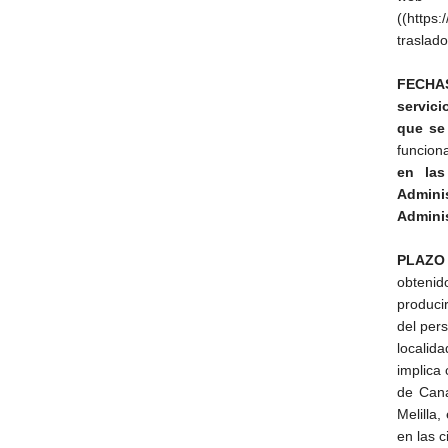
((https
traslad
FECHA
servic
que se 
funcion
en las
Admini
Adminis
PLAZO
obtenid
produci
del pers
locali
implica
de Cana
Melilla,
en las c