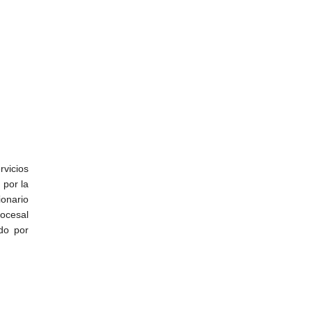
vicios
 por la
ionario
rocesal
ado por