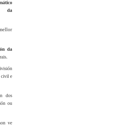
mático
va da
mellor
ión da
rais.
ivisión
civil e
ón dos
ión ou
non ve