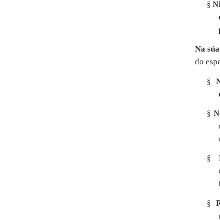
§
NE
Na súa
do esp
§
§
N
§
§
R