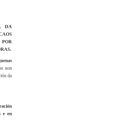
A DA
CAOS
 POR
RAS.
quenas
as non
ción da
ración
s e en