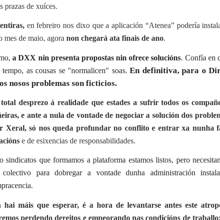
s prazas de xuíces.
ntiras,
en febreiro nos dixo que a aplicación “Atenea” podería instal
o mes de maio, agora
non chegará ata finais de ano
.
umo,
a DXX nin presenta propostas nin ofrece solucións
. Confía en 
En definitiva, para o Di
 tempo, as cousas se "normalicen" soas.
os nosos problemas son ficticios.
total desprezo á realidade que estades a sufrir todos os compañe
iras, e ante a nula de vontade de negociar a solución dos proble
r Xeral, só nos queda profundar no conflito e entrar xa nunha f
acións
e de esixencias de responsabilidades.
o sindicatos que formamos a plataforma estamos listos, pero necesit
 colectivo para dobregar a vontade dunha administración instal
pracencia.
 hai máis que esperar, é a hora de levantarse antes este atrop
remos perdendo dereitos e empeorando nas condicións de traball