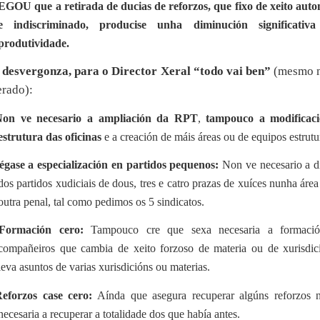
GOU que a retirada de ducias de reforzos, que fixo de xeito auto
e indiscriminado, producise unha diminución significati
produtividade.
 desvergonza, para o Director Xeral “todo vai ben”
(mesmo 
erado):
Non ve necesario a ampliación da RPT
,
tampouco a modificac
estrutura das oficinas
e a creación de máis áreas ou de equipos estrutu
égase a especialización en partidos pequenos:
Non ve necesario a d
dos partidos xudiciais de dous, tres e catro prazas de xuíces nunha área 
outra penal, tal como pedimos os 5 sindicatos.
Formación cero:
Tampouco cre que sexa necesaria a formaci
compañeiros que cambia de xeito forzoso de materia ou de xurisdic
leva asuntos de varias xurisdicións ou materias.
eforzos case cero:
Aínda que asegura recuperar algúns reforzos 
necesaria a recuperar a totalidade dos que había antes.