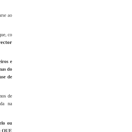
arse ao
que, co
rector
iros e
mas do
ase de
amos de
ada na
elo ou
o: QUE