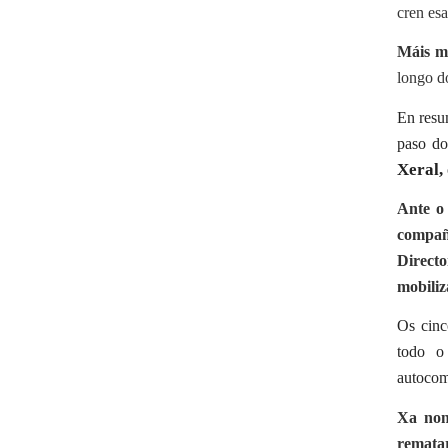
cren esa
Máis me
longo d
En res
paso do
Xeral, 
Ante o 
compañe
Directo
mobiliz
Os cinc
todo o
autocom
Xa non
remata