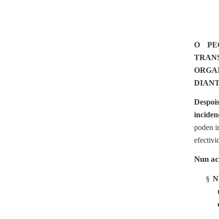
O PE
TRAN
ORGA
DIANT
Despois
incide
poden i
efectivi
Nun ac
§
N