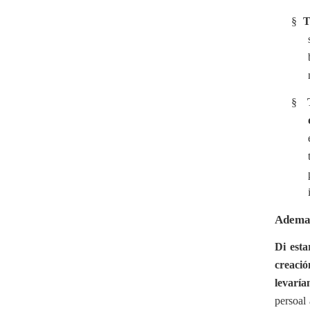
§
T
§
Ademai
Di est
creació
levaría
persoal 