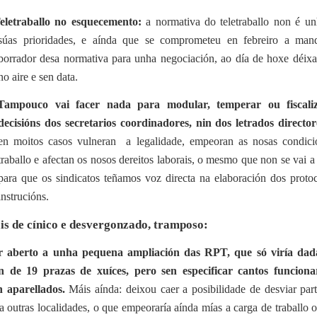
eletraballo no esquecemento:
a normativa do teletraballo non é un
súas prioridades, e aínda que se comprometeu en febreiro a man
borrador desa normativa para unha negociación, ao día de hoxe déix
no aire e sen data.
Tampouco vai facer nada para modular, temperar ou fiscali
decisións dos secretarios coordinadores, nin dos letrados director
en moitos casos vulneran a legalidade, empeoran as nosas condici
traballo e afectan os nosos dereitos laborais, o mesmo que non se vai a
para que os sindicatos teñamos voz directa na elaboración dos proto
instrucións.
s de cínico e desvergonzado, tramposo:
ar aberto a unha pequena ampliación das RPT, que só viría dad
n de 19 prazas de xuíces, pero sen especificar cantos funcionar
n aparellados.
Máis aínda: deixou caer a posibilidade de desviar par
a outras localidades, o que empeoraría aínda mías a carga de traballo 