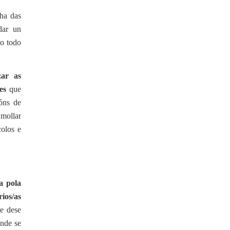
ha das
dar un
ao todo
zar as
es
que
óns de
 mollar
colos e
a pola
ios/as
te dese
onde se