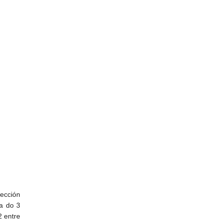
ección
ta do 3
 entre