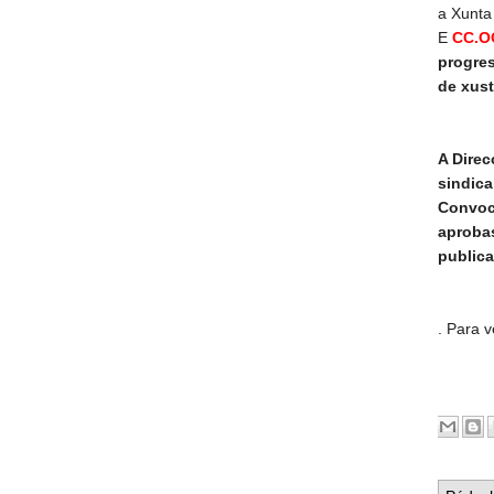
a Xunta
E
CC.O
progres
de xust
A Direc
sindica
Convoca
aproba
publica
. Para 