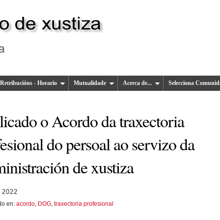
Retribucións - Horario
Mutualidade
Acerca de...
Selecciona Comunid
licado o Acordo da traxectoria
esional do persoal ao servizo da
inistración de xustiza
 2022
do en:
acordo
,
DOG
,
traxectoria profesional