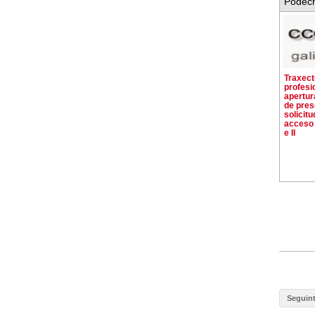
Pódech
Traxect
profesi
apertur
de pres
solicit
acceso 
e II
Seguin