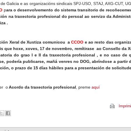
 de Galicia e as organizacións sindicais SPJ-USO, STAJ, AXG-CUT, U
O
p
ara o desenvolvemento do sistema transitorio de recoñeceme
ión na traxectoria profesional do persoal ao servizo da Administ
iza .
ción Xeral de Xustiza comunicou a
CCOO
e ao resto das organiz
is que hoxe, xoves, 17 de novembro, remítirase ao Consello da X
toria do grao I e II da traxectoria profesional , e no caso de 
se
, podería publicarse, mañá venres no DOG, abríndose a partir d
ción, o prazo de 15 días hábiles para a presentación de solicitud
ver o
Acordo da traxectoria profesional
, preme
aquí
Imprimi