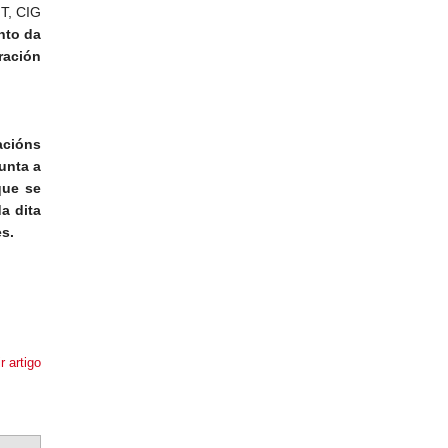
GT, CIG
nto da
ración
acións
unta a
que se
a dita
es.
r artigo