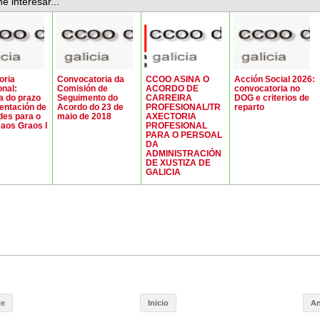
e interesar...
oria
Convocatoria da
CCOO ASINA O
Acción Social 2026:
onal:
Comisión de
ACORDO DE
convocatoria no
a do prazo
Seguimento do
CARREIRA
DOG e criterios de
entación de
Acordo do 23 de
PROFESIONAL/TR
reparto
udes para o
maio de 2018
AXECTORIA
aos Graos I
PROFESIONAL
PARA O PERSOAL
DA
ADMINISTRACIÓN
DE XUSTIZA DE
GALICIA
te
Inicio
An