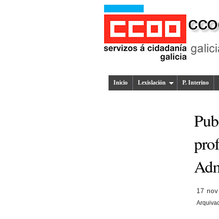
Inicio
Lexislación
P. Interino
Pub
prof
Adm
17 nov
Arquiva