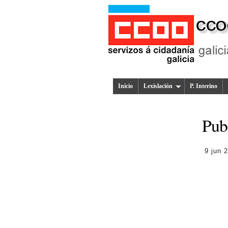
Inicio
Lexislación
P. Interino
Publ
9 jun 