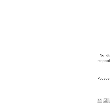
No día
respect
Podedes