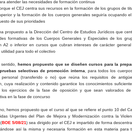
ara atender las necesidades de formación continua
orque el CEJ centra sus recursos en la formación de los grupos de tit
uperior y la formación de los cuerpos generales seguiría ocupando el
uesto de sus prioridades
a propuesto a la Dirección del Centro de Estudios Jurídicos que cen
ades formativas de los Cuerpos Generales y Especiales de los gru
ión A2 o inferior en cursos que cubran intereses de carácter genera
utilidad para todo el colectivo
 sentido,
hemos propuesto que se diseñen cursos para la prepa
 pruebas selectivas de promoción interna
, para todos los cuerpo
 personal (transferido o no) que reúna los requisitos de antigü
ón, cuya realización y contenido garantice los conocimientos suficient
 los ejercicios de la fase de oposición y que sean valorados de
ativa en la fase de concurso
imo, hemos propuesto que el curso al que se refiere el punto 10 del C
das Urgentes del Plan de Mejora y Modernización contra la Violen
(
BOE 5/08/21
) sea dirigido por el CEJ e impartido de forma descentra
zándose así la misma y necesaria formación en esta materia para t