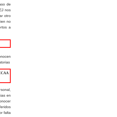
caso de
CEJ nos
ar otro
uien no
rtos a
conocen
torias
CCAA
rsonal,
cias en
conocer
feridos
r falta