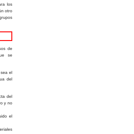
ra los
ún otro
 grupos
sos de
que se
 sea el
nua del
ta del
yo y no
ido el
eriales