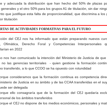
nte y adecuada la distribución que han hecho del 50% de plazas pa
generales y el otro 50% para los grupos A1 de titulación, sin dar ning
to que justifique esta falta de proporcionalidad, que discrimina a los
or titulación
ERTAS DE ACTIVIDADES FORMATIVAS PARA EL FUTURO
cción del CEJ nos ha informado que están preparando nuevos cur
s, Ofimática, Derecho Foral y Competencias Interpersonales 
llarían en 2022
o nos han comunicado la intención del Ministerio de Justicia de que
 no las gerencias territoriales - quien gestione la formación conti
no transferido, a lo que CCOO se ha opuesto con rotundidad
orque consideramos que la formación continua es competencia direc
inisterio de Justicia en su ámbito y de las CCAA transferidas en el su
uede ser delegada
orque ello consagraría que de la formación del CEJ quedaría exclu
ersonal de los ámbitos transferidos
orque el CEJ no dispone de los medios económicos, personales y mat