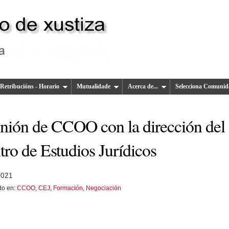
Retribucións - Horario
Mutualidade
Acerca de...
Selecciona Comunid
nión de CCOO con la dirección del
ro de Estudios Jurídicos
2021
do en:
CCOO
,
CEJ
,
Formación
,
Negociación