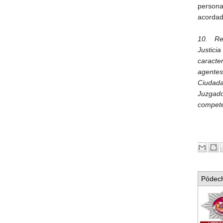
persona
acordad
10. Rea
Justici
caracter
agentes
Ciudadan
Juzgado
compete
Pódech