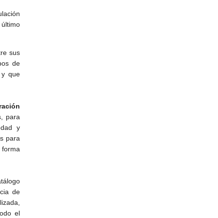
ulación
 último
tre sus
pos de
l y que
ración
s, para
edad y
es para
 forma
atálogo
cia de
lizada,
odo el