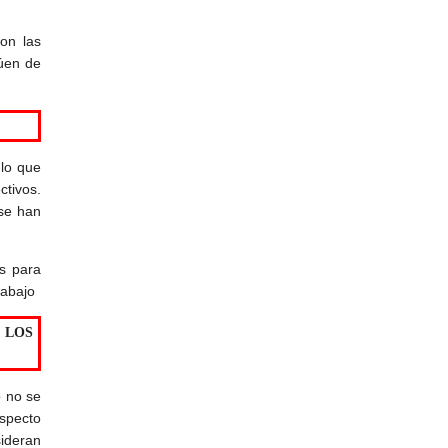
on las
úen de
lo que
tivos.
 se han
os para
rabajo
 LOS
 no se
specto
ideran