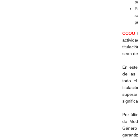
p
P
s
p
CCOO
h
activid
titulac
sean de 
En este
de las
todo el
titulaci
superar
signific
Por últ
de Medi
Género 
garanti