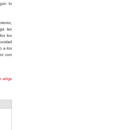
gún lo
terior,
nga las
dos los
guridad
o a los
les con
r artigo