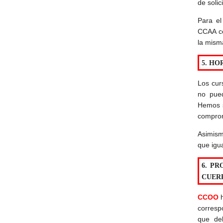
de solic
Para el
CCAA c
la mism
5. HO
Los cur
no pued
Hemos s
comprom
Asimism
que igu
6. P
CUER
CCOO
h
corresp
que de