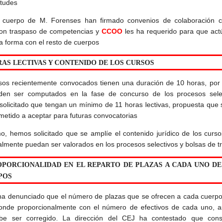
itudes
 cuerpo de M. Forenses han firmado convenios de colaboración c
on traspaso de competencias y
CCOO
les ha requerido para que act
a forma con el resto de cuerpos
RAS LECTIVAS Y CONTENIDO DE LOS CURSOS
sos recientemente convocados tienen una duración de 10 horas, por 
en ser computados en la fase de concurso de los procesos selec
olicitado que tengan un mínimo de 11 horas lectivas, propuesta que
etido a aceptar para futuras convocatorias
o, hemos solicitado que se amplíe el contenido jurídico de los curs
almente puedan ser valorados en los procesos selectivos y bolsas de t
ROPORCIONALIDAD EN EL REPARTO DE PLAZAS A CADA UNO DE
POS
a denunciado que el número de plazas que se ofrecen a cada cuerpo
onde proporcionalmente con el número de efectivos de cada uno, a
be ser corregido. La dirección del CEJ ha contestado que cons