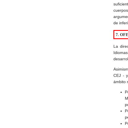
suficie
cuerpos 
argumen
de inferi
7. OF
La dire
Idioma
desarro
Asimism
CEJ - y
ámbito 
P
M
p
P
p
P