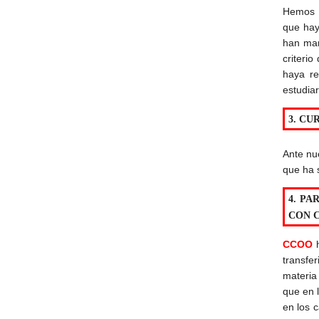
Hemos e
que hay
han man
criterio
haya re
estudia
3. CU
Ante nu
que ha 
4. PA
CON 
CCOO
h
transfe
materia
que en 
en los c