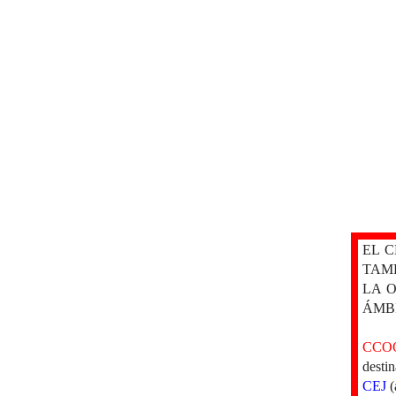
EL 
TAM
LA 
ÁMB
CCO
desti
CEJ
(