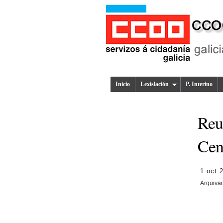
Inicio
Lexislación
P. Interino
Reu
Cent
1 oct 
Arquiva