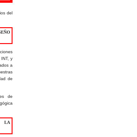
ios del
SEÑO
ciones
 INT, y
mados a
estras
dad de
les de
agógica
E LA