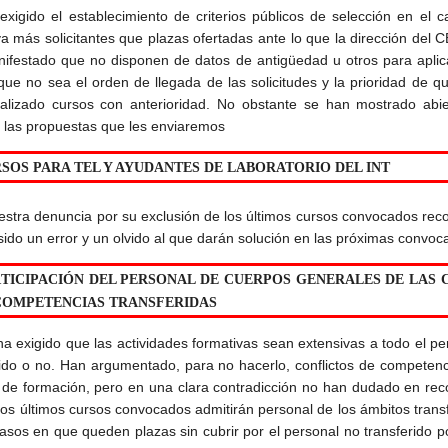
xigido el establecimiento de criterios públicos de selección en el 
a más solicitantes que plazas ofertadas ante lo que la dirección del 
ifestado que no disponen de datos de antigüedad u otros para aplic
 que no sea el orden de llegada de las solicitudes y la prioridad de q
alizado cursos con anterioridad. No obstante se han mostrado abie
r las propuestas que les enviaremos
RSOS PARA TEL Y AYUDANTES DE LABORATORIO DEL INT
estra denuncia por su exclusión de los últimos cursos convocados re
sido un error y un olvido al que darán solución en las próximas convoca
RTICIPACIÓN DEL PERSONAL DE CUERPOS GENERALES DE LAS 
COMPETENCIAS TRANSFERIDAS
a exigido que las actividades formativas sean extensivas a todo el pe
rido o no. Han argumentado, para no hacerlo, conflictos de competen
 de formación, pero en una clara contradicción no han dudado en re
los últimos cursos convocados admitirán personal de los ámbitos trans
asos en que queden plazas sin cubrir por el personal no transferido po