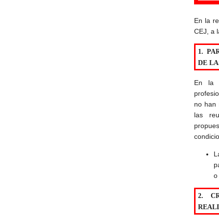
En la r
CEJ, a 
1. PA
DE LA
En la 
profesi
no han 
las re
propues
condici
L
p
o
2. C
REAL