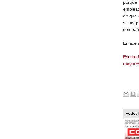
porque 
emplead
de que 
sí se p
compañ
Enlace 
Escri
mayore
Pódech