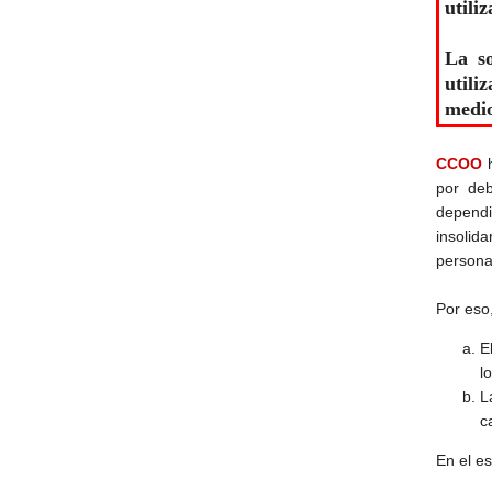
utili
La so
utili
medio
CCOO
por de
depend
insolid
persona
Por eso
E
l
L
c
En el es