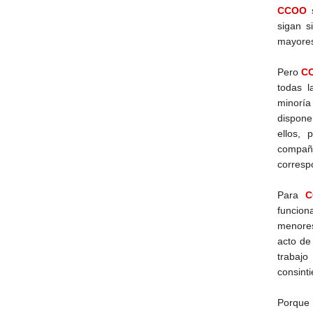
CCOO
s
sigan s
mayores
Pero
C
todas 
minoría
dispone
ellos, 
compa
corresp
Para
C
funcion
menores
acto de 
trabajo
consinti
Porque 