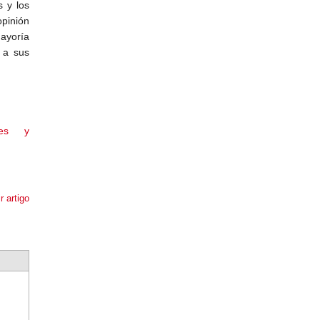
s y los
opinión
mayoría
 a sus
res y
r artigo