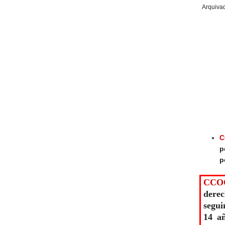
Arquiva
C
p
p
CCO
derec
segui
14 a