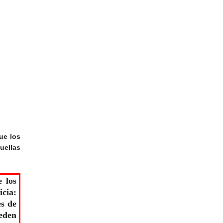
que los
uellas
 los
cia:
es de
eden