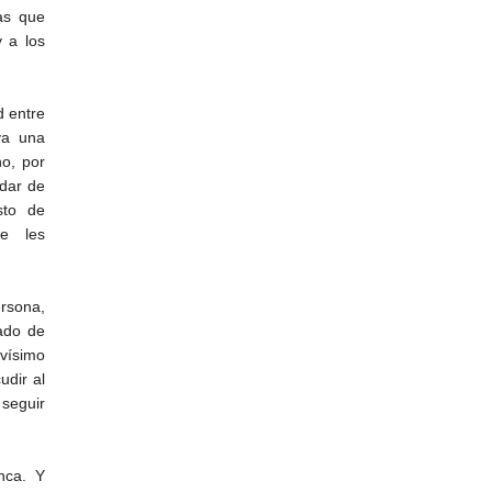
as que
 a los
d entre
ya una
ho, por
idar de
sto de
e les
rsona,
ado de
avísimo
udir al
seguir
nca. Y