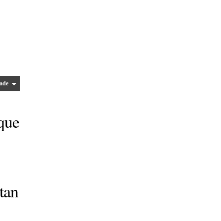
ade
 que
tan