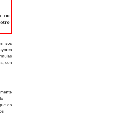
a no
 otro
ermisos
ayores
rmulas
s, con
amente
do
rque en
os