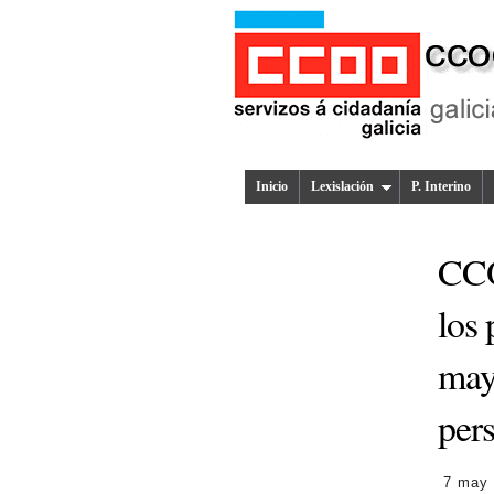
Inicio
Lexislación
P. Interino
CCOO
los
mayo
per
7 may