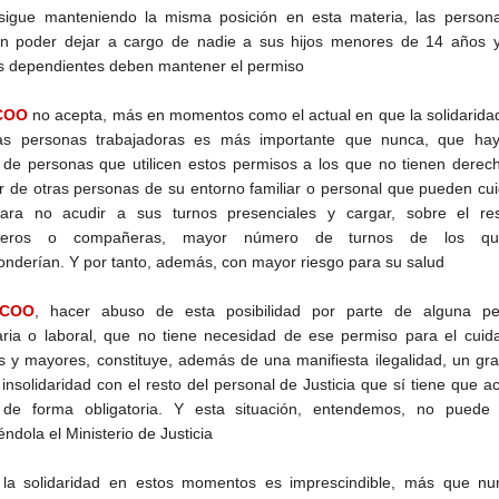
igue manteniendo la misma posición en esta materia, las person
in poder dejar a cargo de nadie a sus hijos menores de 14 años y
 dependientes deben mantener el permiso
COO
no acepta, más en momentos como el actual en que la solidarida
las personas trabajadoras es más importante que nunca, que ha
 de personas que utilicen estos permisos a los que no tienen derec
r de otras personas de su entorno familiar o personal que pueden cu
para no acudir a sus turnos presenciales y cargar, sobre el re
ñeros o compañeras, mayor número de turnos de los qu
onderían. Y por tanto, además, con mayor riesgo para su salud
COO
, hacer abuso de esta posibilidad por parte de alguna pe
aria o laboral, que no tiene necesidad de ese permiso para el cuid
 y mayores, constituye, además de una manifiesta ilegalidad, un gr
insolidaridad con el resto del personal de Justicia que sí tiene que ac
 de forma obligatoria. Y esta situación, entendemos, no puede 
éndola el Ministerio de Justicia
la solidaridad en estos momentos es imprescindible, más que nu