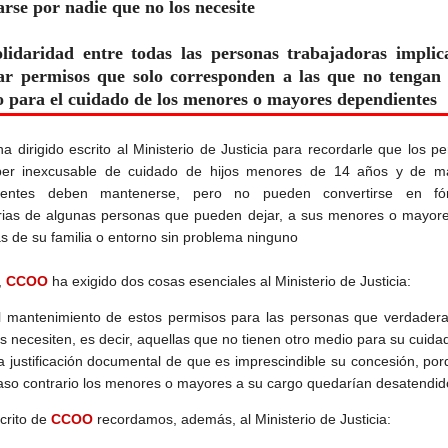
zarse por nadie que no los necesite
lidaridad entre todas las personas trabajadoras implic
zar permisos que solo corresponden a las que no tengan
 para el cuidado de los menores o mayores dependientes
ha dirigido escrito al Ministerio de Justicia para recordarle que los p
ber inexcusable de cuidado de hijos menores de 14 años y de m
ientes deben mantenerse, pero no pueden convertirse en fó
arias de algunas personas que pueden dejar, a sus menores o mayore
s de su familia o entorno sin problema ninguno
,
CCOO
ha exigido dos cosas esenciales al Ministerio de Justicia:
l mantenimiento de estos permisos para las personas que verdader
os necesiten, es decir, aquellas que no tienen otro medio para su cuida
a justificación documental de que es imprescindible su concesión, po
aso contrario los menores o mayores a su cargo quedarían desatendid
crito de
CCOO
recordamos, además, al Ministerio de Justicia: