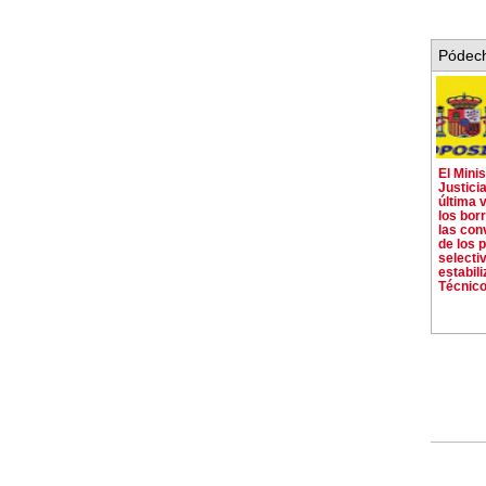
Pódech
El Minis
Justici
última 
los bor
las con
de los 
selecti
estabili
Técnico