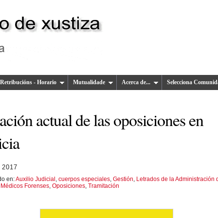
Retribucións - Horario
Mutualidade
Acerca de...
Selecciona Comunid
ación actual de las oposiciones en
icia
 2017
do en:
Auxilio Judicial
,
cuerpos especiales
,
Gestión
,
Letrados de la Administración 
,
Médicos Forenses
,
Oposiciones
,
Tramitación