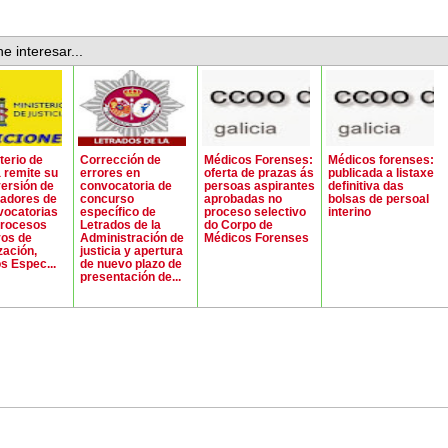
e interesar...
terio de
Corrección de
Médicos Forenses:
Médicos forenses:
a remite su
errores en
oferta de prazas ás
publicada a listaxe
versión de
convocatoria de
persoas aspirantes
definitiva das
radores de
concurso
aprobadas no
bolsas de persoal
vocatorias
específico de
proceso selectivo
interino
procesos
Letrados de la
do Corpo de
vos de
Administración de
Médicos Forenses
zación,
justicia y apertura
s Espec...
de nuevo plazo de
presentación de...