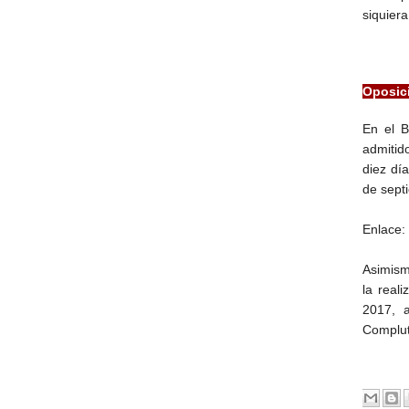
siquier
Oposici
En el B
admitid
diez dí
de sept
Enlace:
Asimism
la real
2017, 
Complut