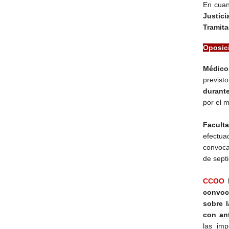
En cuant
Justic
Tramita
Oposic
Médico
previst
durant
por el 
Facult
efectua
convoca
de sept
CCOO
convoca
sobre 
con an
las im