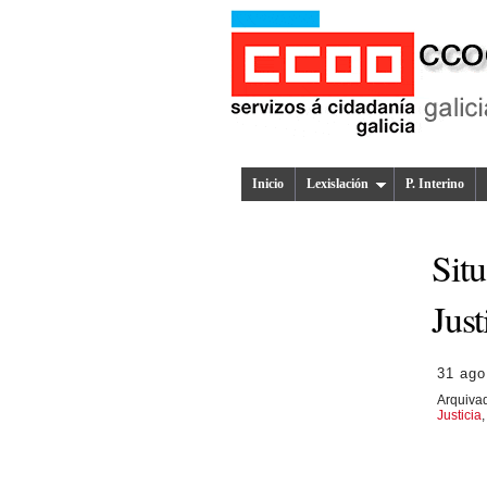
Inicio
Lexislación
P. Interino
Situ
Just
31 ago
Arquiva
Justicia