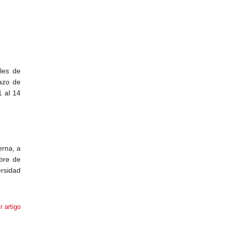
les de
lazo de
1 al 14
erna, a
ubre de
rsidad
r artigo