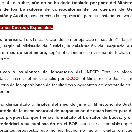
o al turno libre,
aún no se ha dado traslado por parte del Ministe
ia de los borradores de convocatorias de los cuerpos de Ge
ción y Auxilio
, paso previo a la negociación para su posterior convoca
iones Cuerpos Especiales:
s forenses:
Tras la realización del primer ejercicio el pasado 21 de juli
o, según el Ministerio de Justicia, la
celebración del segundo eje
e el mes de septiembre,
según el calendario provisional de fechas r
mismo.
ativos y ayudantes de laboratorio del INTCF
: Tras las alega
das a finales del mes de julio por
CCOO
, el Ministerio de Justicia p
toria de las oposiciones de facultativos y ayudantes de laboratorio en
iembre.
ha demandado a finales del mes de julio al Ministerio de Justi
toria de la mesa sectorial de negociación de estas bases para di
las propuestas que hemos formulado al borrador de bases, y s
terioridad a su publicación en el BOE
, pues sería inadmisible qu
portantes propuestas que hemos hecho no fueran tenidas en cue