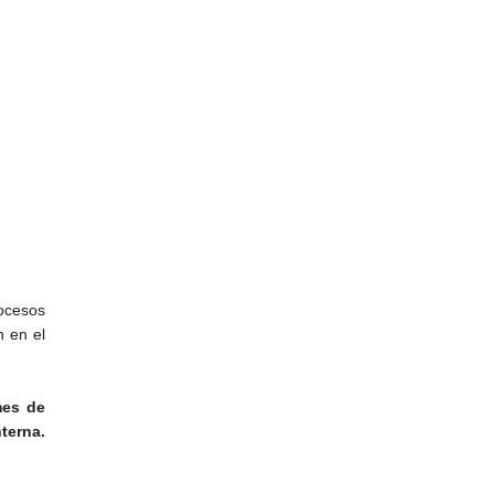
ocesos
n en el
mes de
terna.