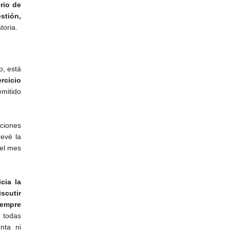
rio de
stión,
toria.
o, está
rcicio
emitido
ciones
revé la
 el mes
cia la
scutir
iempre
e todas
nta ni