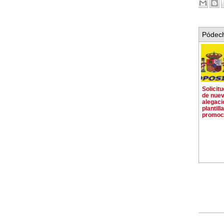
Pódech
Solicit
de nuev
alegaci
plantill
promoci