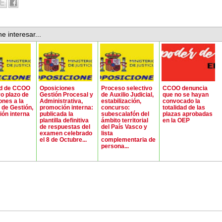
e interesar...
ud de CCOO
Oposiciones
Proceso selectivo
CCOO denuncia
o plazo de
Gestión Procesal y
de Auxilio Judicial,
que no se hayan
ones a la
Administrativa,
estabilización,
convocado la
a de Gestión,
promoción interna:
concurso:
totalidad de las
ón interna
publicada la
subescalafón del
plazas aprobadas
plantilla definitiva
ámbito territorial
en la OEP
de respuestas del
del País Vasco y
examen celebrado
lista
el 8 de Octubre...
complementaria de
persona...