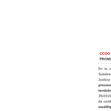
CCOO
PROMO
En la r
Subdire
Justici
proces
tendrá
39/2015
de certi
modifi