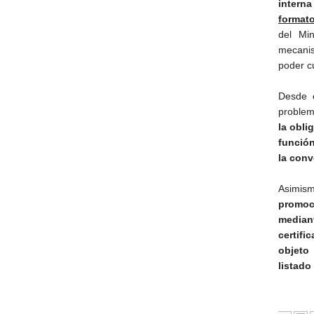
interna
formato
del Min
mecanism
poder c
Desde e
problem
la obli
funció
la conv
Asimism
promoc
mediant
certifi
objeto
listado