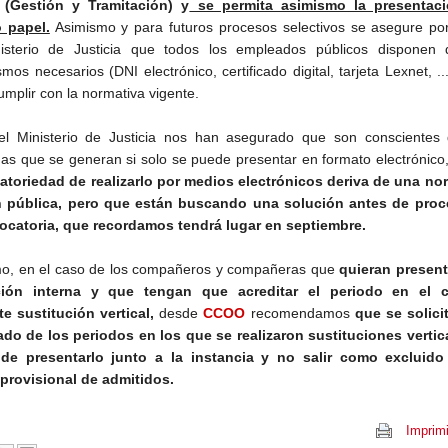
 (Gestión y Tramitación) y
se permita asimismo la presentac
 papel.
Asimismo y para futuros procesos selectivos se asegure por
isterio de Justicia que todos los empleados públicos disponen 
os necesarios (DNI electrónico, certificado digital, tarjeta Lexnet, ..
umplir con la normativa vigente.
l Ministerio de Justicia nos han asegurado que son conscientes 
as que se generan si solo se puede presentar en formato electrónico
gatoriedad de realizarlo por medios electrónicos deriva de una no
n pública, pero que están buscando una solución antes de proc
ocatoria, que recordamos tendrá lugar en septiembre.
o, en el caso de los compañeros y compañeras que
quieran present
ión interna y que tengan que acreditar el periodo en el 
e sustitución vertical,
desde
CCOO
recomendamos
que se solici
cado de los periodos en los que se realizaron sustituciones vertic
 de presentarlo junto a la instancia y no salir como excluido
 provisional de admitidos.
Imprimi