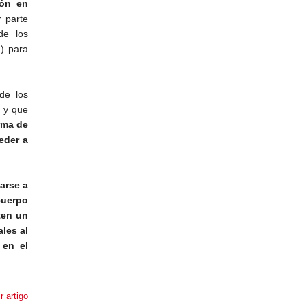
ión en
 parte
de los
.) para
de los
, y que
rma de
eder a
arse a
cuerpo
ten un
ales al
 en el
r artigo