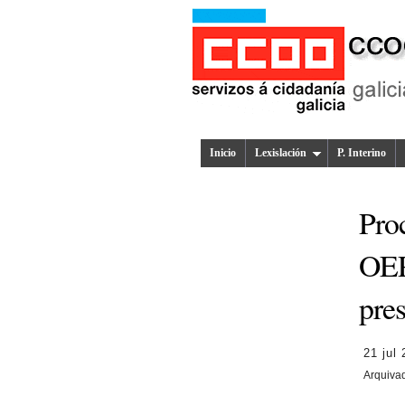
Inicio
Lexislación
P. Interino
Pro
OEP
pres
21 jul
Arquiva