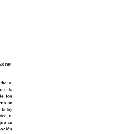
AS DE
ito al
ión de
de los
rna se
 la ley
ico, ni
que se
moción