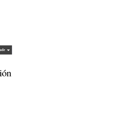
ade
ión