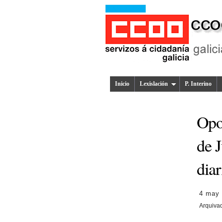
Inicio
Lexislación
P. Interino
Opo
de J
dia
4 may
Arquiva