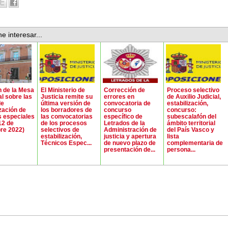
e interesar...
 de la Mesa
El Ministerio de
Corrección de
Proceso selectivo
al sobre las
Justicia remite su
errores en
de Auxilio Judicial,
de
última versión de
convocatoria de
estabilización,
ización de
los borradores de
concurso
concurso:
 especiales
las convocatorias
específico de
subescalafón del
12 de
de los procesos
Letrados de la
ámbito territorial
re 2022)
selectivos de
Administración de
del País Vasco y
estabilización,
justicia y apertura
lista
Técnicos Espec...
de nuevo plazo de
complementaria de
presentación de...
persona...