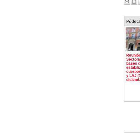
Pódech
Reunión
Sectori
bases 
estabil
cuerpos
y LAJ (
diciemb