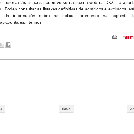
o e reserva. As listaxes poden verse na páxina web da DXX, no apar
s . Poden consultar as listaxes definitivas de admitidos e excluídos, a
o da información sobre as bolsas, premendo na seguinte li
papx.xunta.es/interinos.
Imprimi
te
Inicio
An