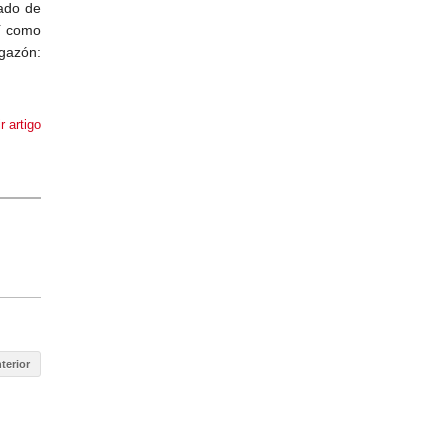
tado de
sí como
gazón:
r artigo
terior