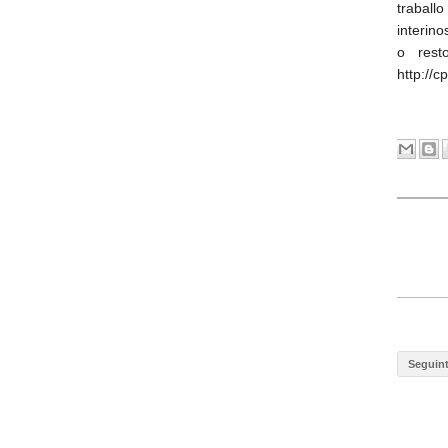
traball
interino
o rest
http://c
Seguin