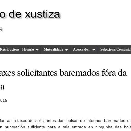
Retribucións - Horario
Mutualidade
Acerca de...
Selecciona Comunid
axes solicitantes baremados fóra da
sa
2015
das as listaxes de solicitantes das bolsas de interinos baremados 
on puntuación suficiente para a súa entrada en ningunha das bol