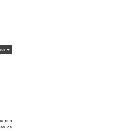
ade
que non
sas de