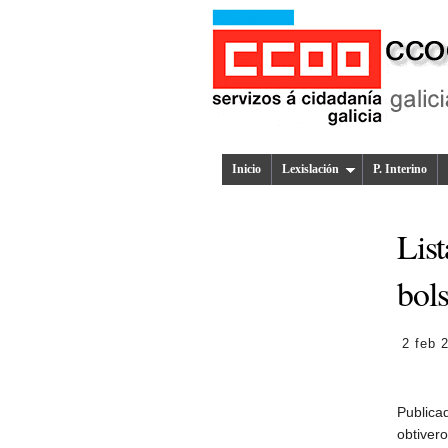
Inicio
Lexislación
P. Interino
List
bol
2 feb 
Publica
obtiver