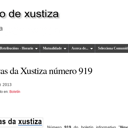
Retribucións - Horario
Mutualidade
Acerca de...
Selecciona Comunid
as da Xustiza número 919
t 2013
do en:
Boletín
Número
919
do boletín informativo "
Nov