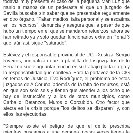
todavía muy presente el caso de la pequeña Mari Luz que
murió a manos de un pederasta al que un juzgado de
Sevilla buscaba sin saber que se presentaba regularmente
en otro órgano. "Faltan medios, falta personal y se escatima
en los recursos", denuncia y asegura que, a pesar de que
hubo un tiempo en el que se mandaron refuerzos, ahora se
han retirado ya y solo quedan funcionarios extra en Penal 3
que, aún así, sigue "saturado".
Estévez y el responsable provincial de UGT-Xustiza, Sergio
Riveiros, puntualizan que la plantilla de los juzgados de lo
Penal no suele aguantar mucho en su trabajo por la carga y
la responsabilidad que conlleva. Para la portavoz de la CIG
en temas de Justicia, Eva Rodríguez, el problema de estos
juzgados de A Coruña, además de la falta de recursos, está
en que son solo seis y tienen que atender a los ocho que
hay de Instrucción y a los de otros municipios, como
Carballo, Betanzos, Muros o Corcubión. Otro factor que
afecta es la crisis porque "los delitos se disparan" y, con
ellos, las ejecutorias.
"Siempre existe el peligro de que el delito prescriba
mientras buscamos a una persona, pocas veces tienes la