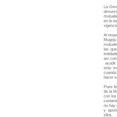
La Gere
denunc
mutuali
en la r
vigenci
Al resp
Mugeju 
mutuali
las que
entidad
así com
acudir 
este m
cuando 
hacer s
Pues bi
de la M
con los
contand
no hay 
y aport
ellos.