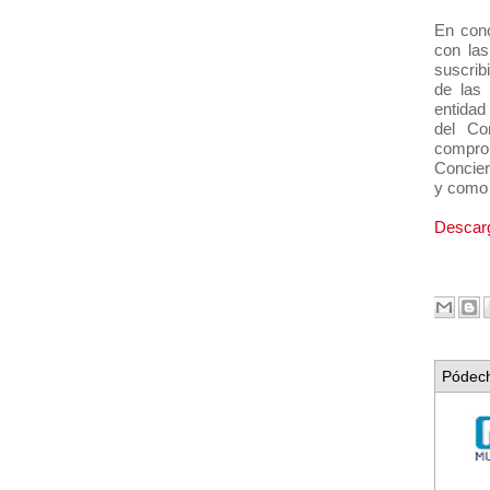
En conc
con las
suscrib
de las 
entidad
del Co
compro
Concier
y como 
Descarg
Pódech