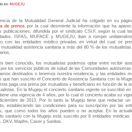
do en:
MUGEJU
encia de la Mutualidad General Judicial ha colgado en su pági
ta de prensa
por la cual desmiente la información que ha aparec
s publicaciones, difundida por el sindicato CSI.F, según la cual l
idades, ISFAS, MUFACE y MUGEJU, iban a romper unilateralme
to con las entidades médico privadas en virtud del cual se pre
 mutualidad asistencia sanitaria a más del 80 % de los mutualistas
iarios.
 bien conocido, los mutualistas podemos optar entre recibir asis
por los servicios públicos de salud de las Comunidades autónomas 
amos destinados o tenemos nuestra residencia, y las entidades m
s que han suscrito el Concierto de Asistencia Sanitaria con la Muge
 ésta paga una prima por mutualista y beneficiario en función de la 
ualistas. En la Mugeju el concierto sanitario vigente se suscribió en
tiene una vigencia de 4 años, por lo cual el concierto acaba su vige
iciembre de 2013. Por lo tanto la Mugeju tiene que redactar un
to, estableciendo las condiciones para su suscripción por las ent
s, que como todos los años pueden o no aceptar. En la actuali
to sanitario con la Mugeju está suscrito por 6 entidades médicas: 
, DKV, Mapfre, Caser y Sanitas.