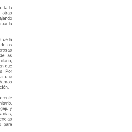
rta la
 otras
bajando
abar la
 de la
 de los
erosas
de las
itario,
en que
s. Por
ra que
odamos
ación.
erente
itario,
geju y
vadas,
encias
s para