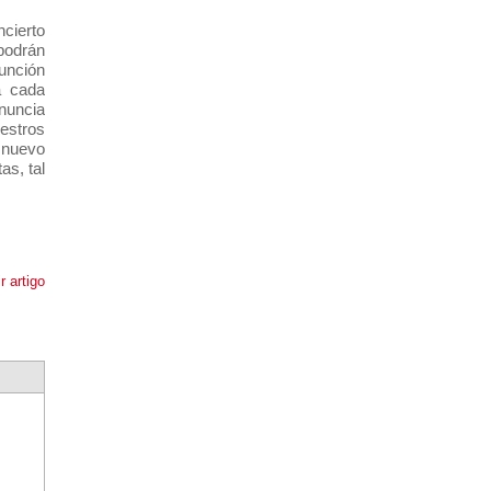
cierto
podrán
unción
a cada
enuncia
estros
 nuevo
as, tal
r artigo