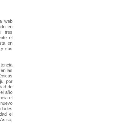
na web
ido en
as tres
nte el
sta en
 y sus
tencia
en las
édicas
ju, por
edad de
 el año
ncia el
 nuevo
idades
dad el
Asisa,