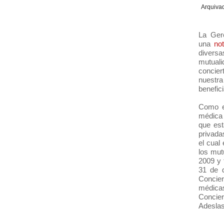
Arquiva
La Ger
una
no
diversa
mutual
concier
nuestra
benefic
Como es
médica 
que est
privada
el cual
los mut
2009 y 
31 de d
Concier
médica
Concier
Adeslas