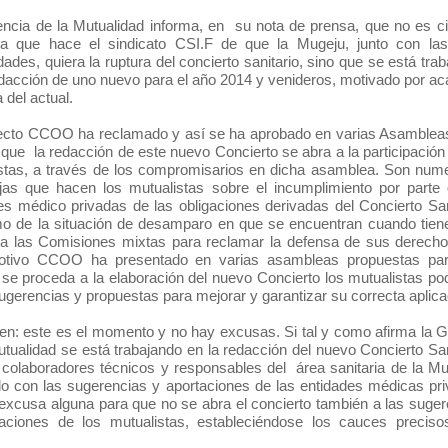
ncia de la Mutualidad informa, en su nota de prensa, que no es cie
ia que hace el sindicato CSI.F de que la Mugeju, junto con las
dades, quiera la ruptura del concierto sanitario, sino que se está tra
edacción de uno nuevo para el año 2014 y venideros, motivado por ac
a del actual.
ecto CCOO ha reclamado y así se ha aprobado en varias Asambleas
que la redacción de este nuevo Concierto se abra a la participación
stas, a través de los compromisarios en dicha asamblea. Son num
jas que hacen los mutualistas sobre el incumplimiento por parte 
es médico privadas de las obligaciones derivadas del Concierto San
o de la situación de desamparo en que se encuentran cuando tien
a las Comisiones mixtas para reclamar la defensa de sus derecho
otivo CCOO ha presentado en varias asambleas propuestas pa
se proceda a la elaboración del nuevo Concierto los mutualistas p
ugerencias y propuestas para mejorar y garantizar su correcta aplic
en: este es el momento y no hay excusas. Si tal y como afirma la G
utualidad se está trabajando en la redacción del nuevo Concierto San
 colaboradores técnicos y responsables del área sanitaria de la Mu
o con las sugerencias y aportaciones de las entidades médicas pri
excusa alguna para que no se abra el concierto también a las suger
aciones de los mutualistas, estableciéndose los cauces preciso