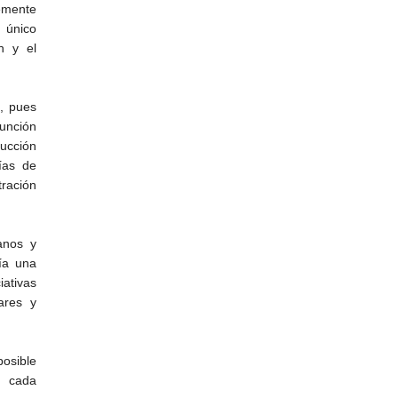
emente
 único
n y el
, pues
función
rucción
ías de
tración
anos y
ía una
ativas
ares y
osible
e cada