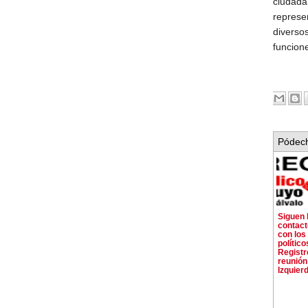
ciudada
represe
diverso
funcione
Pódech
Siguen 
contac
con los
político
Registro
reunión
Izquier