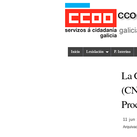
Inicio
Lexislación
P. Interino
La 
(CNC
Pro
11 jun
Arquiva