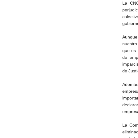
La CNC
perjudi
colecti
gobiern
Aunque 
nuestro
que es 
de empl
imparci
de Justi
Además
empresa
importa
declara
empresa
La Comi
elimin