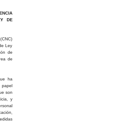
ENCIA
EY DE
 (CNC)
de Ley
ión de
area de
que ha
 papel
ue son
icia, y
rsonal
ación,
edidas