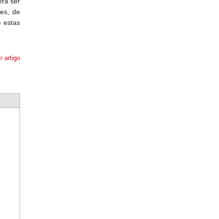
era ser
es, de
e estas
r artigo