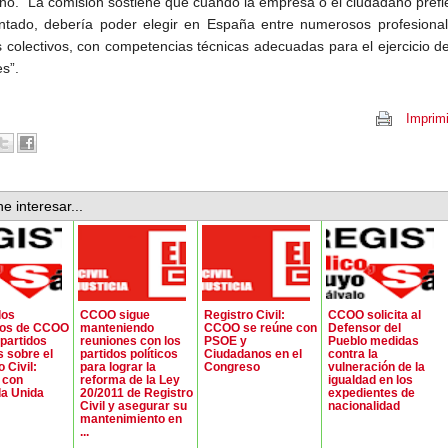
no. “La comisión sostiene que cuando la empresa o el ciudadano prefi
ntado, debería poder elegir en España entre numerosos profesional
s colectivos, con competencias técnicas adecuadas para el ejercicio d
s”.
Imprimi
e interesar...
los
CCOO sigue
Registro Civil:
CCOO solicita al
tos de CCOO
manteniendo
CCOO se reúne con
Defensor del
 partidos
reuniones con los
PSOE y
Pueblo medidas
s sobre el
partidos políticos
Ciudadanos en el
contra la
 Civil:
para lograr la
Congreso
vulneración de la
 con
reforma de la Ley
igualdad en los
da Unida
20/2011 de Registro
expedientes de
Civil y asegurar su
nacionalidad
mantenimiento en
...