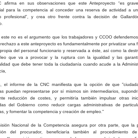
 afirma en sus observaciones que este Anteproyecto “es grav
cial para la competencia al conceder una reserva de actividad a un
vo profesional”, y crea otro frente contra la decisión de Gallardó
o.
este no es el argumento que los trabajadores y CCOO defendemos
 rechazo a este anteproyecto es fundamentalmente por privatizar una 
propia del personal funcionario y reservada a éste, así como la dest
eo que va a provocar y la ruptura con la igualdad y las garant
alidad que debe tener toda la ciudadanía cuando acude a la Adminis
cia,
, el informe de la CNC manifiesta que la opción de que "ciudad
s puedan representarse por sí mismos sin intermediarios, supondr
nte reducción de costes, y permitiría también impulsar otras inici
das del Gobierno como reducir cargas administrativas de particul
s, y fomentar la competencia y creación de empleo."
sión Nacional de la Competencia asegura por otra parte, que la p
ación del procurador, beneficiaría también al procedimiento d