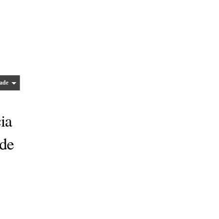
ade
ia
 de