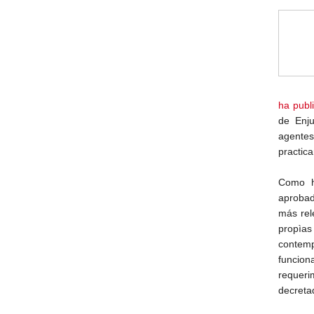
ha publ
de Enju
agentes
practic
Como h
aprobad
más rel
propìas
contemp
funcion
requeri
decretad