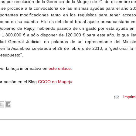
as por resolución de la Gerencia de la Mugeju de 21 de diciembre d
 se procede a la convocatoria de las mismas ayudas para el año 20
ortantes modificaciones tanto en los requisitos para tener acceso
omo en su cuantía. Ello es debido al brutal ajuste presupuestario i
Gobierno de Rajoy, habiendo pasado de un gasto por esta ayuda en 
 1.800.000 € a sólo disponer de 120.000 € para este año, lo que lle
dad General Judicial, en palabras de un representante del Ministe
a en la Asamblea celebrada el 26 de febrero de 2013, a “gestionar la 
resupuesto”.
ver la hoja informativa en
este enlace.
ormación en el Blog
CCOO en Mugeju
Imprimi