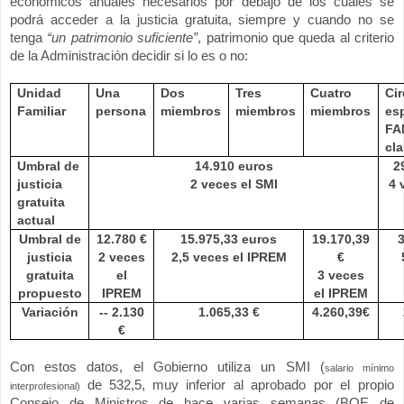
económicos anuales necesarios por debajo de los cuáles se
podrá acceder a la justicia gratuita, siempre y cuando no se
tenga
“un patrimonio suficiente”
, patrimonio que queda al criterio
de
la Administración
decidir si lo es o no:
Unidad
Una
Dos
Tres
Cuatro
Ci
Familiar
persona
miembros
miembros
miembros
es
FA
cl
Umbral de
14.910 euros
2
justicia
2 veces el SMI
4 
gratuita
actual
Umbral de
12.780 €
15.975,33 euros
19.170,39
3
justicia
2 veces
2,5 veces el IPREM
€
gratuita
el
3 veces
propuesto
IPREM
el IPREM
Variación
-- 2.130
1.065,33 €
4.260,39€
€
Con estos datos, el Gobierno utiliza un SMI (
salario mínimo
de 532,5,
muy inferior al aprobado por el propio
interprofesional)
Consejo de Ministros de hace varias semanas (BOE de