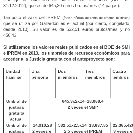
31.12.2012), que es de 645,30 euros brutos/mes (14 pagas).
Tampoco el valor del IPREM (
índice
público de renta de efectos múltiples)
que se utiliza por Gallardón es el actual (por cierto, congelado
desde 2010). Su valor es de 532,51 euros brutos/mes y no
456,43.
Si utilizamos los valores reales publicados en el BOE de SMI
e IPREM en 2013, los umbrales de recursos económicos para
acceder a
la Justicia
gratuita con el anteproyecto son:
Unidad
Una
Dos
Tres
Cuatro
Familiar
persona
miembros
miembros
iembros
Umbral de
645,3x2x14=18.068,4
justicia
2 veces el SMI*
gratuita
actual
Umbral de
14.910,28
532.51x2.5x14=18.637,85
22.365,42
justicia
2 veces el
2,5 veces el IPREM
3 veces e