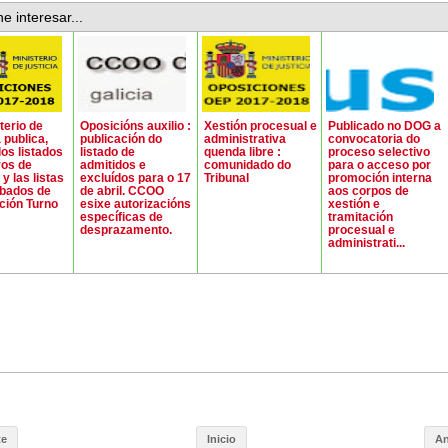
e interesar...
terio de
Oposicións auxilio :
Xestión procesual e
Publicado no DOG a
 publica,
publicación do
administrativa
convocatoria do
 los listados
listado de
quenda libre :
proceso selectivo
vos de
admitidos e
comunidado do
para o acceso por
y las listas
excluídos para o 17
Tribunal
promoción interna
obados de
de abril. CCOO
aos corpos de
ción Turno
esixe autorizacións
xestión e
específicas de
tramitación
desprazamento.
procesual e
administrati...
te
Inicio
An