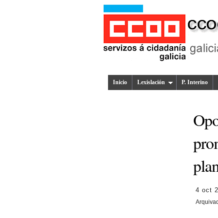
Inicio
Lexislación
P. Interino
Opos
pro
plan
4 oct 
Arquiva