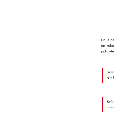
En la p
en rela
judicial
Acue
A y B
Rela
prom