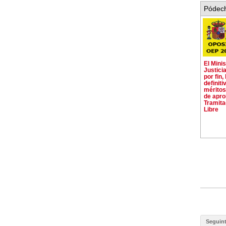
Pódech
El Minis
Justicia
por fin,
definiti
méritos 
de apr
Tramita
Libre
Seguin