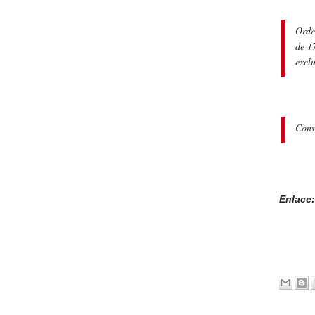
Orde
de 1
exclu
Conv
Enlace: