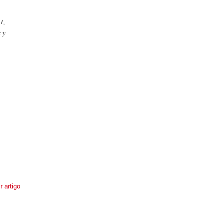
1,
 y
r artigo