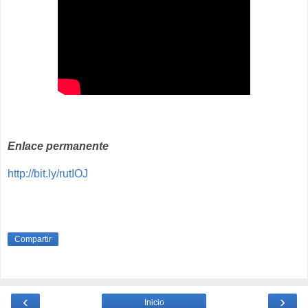
Enlace permanente
http://bit.ly/rutIOJ
Compartir
‹
›
Inicio