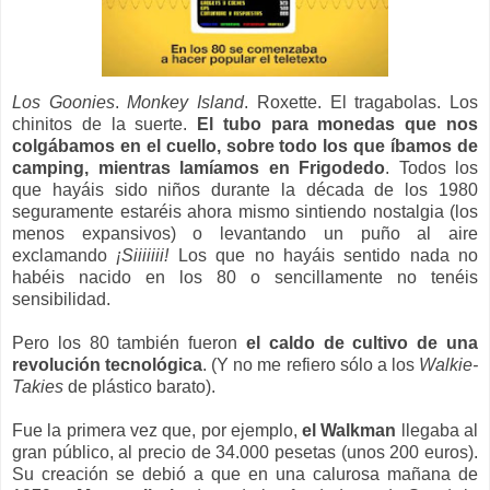
Los Goonies
.
Monkey Island
. Roxette. El tragabolas. Los
chinitos de la suerte.
El tubo para monedas que nos
colgábamos en el cuello, sobre todo los que íbamos de
camping, mientras lamíamos en Frigodedo
. Todos los
que hayáis sido niños durante la década de los 1980
seguramente estaréis ahora mismo sintiendo nostalgia (los
menos expansivos) o levantando un puño al aire
exclamando
¡Siiiiiii!
Los que no hayáis sentido nada no
habéis nacido en los 80 o sencillamente no tenéis
sensibilidad.
Pero los 80 también fueron
el caldo de cultivo de una
revolución tecnológica
. (Y no me refiero sólo a los
Walkie-
Takies
de plástico barato).
Fue la primera vez que, por ejemplo,
el Walkman
llegaba al
gran público, al precio de 34.000 pesetas (unos 200 euros).
Su creación se debió a que en una calurosa mañana de