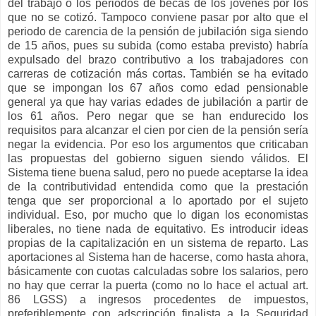
del trabajo o los periodos de becas de los jóvenes por los
que no se cotizó. Tampoco conviene pasar por alto que el
periodo de carencia de la pensión de jubilación siga siendo
de 15 años, pues su subida (como estaba previsto) habría
expulsado del brazo contributivo a los trabajadores con
carreras de cotización más cortas. También se ha evitado
que se impongan los 67 años como edad pensionable
general ya que hay varias edades de jubilación a partir de
los 61 años. Pero negar que se han endurecido los
requisitos para alcanzar el cien por cien de la pensión sería
negar la evidencia. Por eso los argumentos que criticaban
las propuestas del gobierno siguen siendo válidos. El
Sistema tiene buena salud, pero no puede aceptarse la idea
de la contributividad entendida como que la prestación
tenga que ser proporcional a lo aportado por el sujeto
individual. Eso, por mucho que lo digan los economistas
liberales, no tiene nada de equitativo. Es introducir ideas
propias de la capitalización en un sistema de reparto. Las
aportaciones al Sistema han de hacerse, como hasta ahora,
básicamente con cuotas calculadas sobre los salarios, pero
no hay que cerrar la puerta (como no lo hace el actual art.
86 LGSS) a ingresos procedentes de impuestos,
preferiblemente con adscripción finalista a la Seguridad