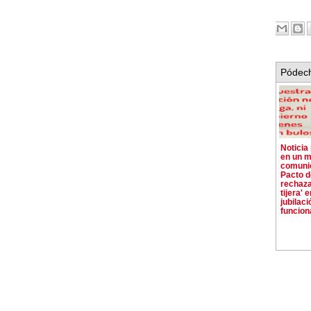
Pódech
Noticia
en un m
comunic
Pacto d
rechaza
tijera' e
jubilaci
funcion