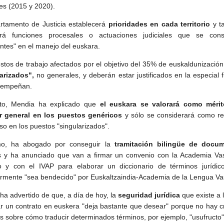
tes (2015 y 2020).
rtamento de Justicia establecerá
prioridades en cada territorio
y t
ará funciones procesales o actuaciones judiciales que se cons
entes" en el manejo del euskara.
stos de trabajo afectados por el objetivo del 35% de euskaldunizació
larizados",
no generales, y deberán estar justificados en la especial 
sempeñan.
to, Mendia ha explicado que
el euskara se valorará como méri
er general en los puestos genéricos
y sólo se considerará como re
so en los puestos "singularizados".
mo, ha abogado por conseguir la
tramitación bilingüe de docu
os y ha anunciado que van a firmar un convenio con la Academia Va
 y con el IVAP para elaborar un diccionario de términos jurídic
ormente "sea bendecido" por Euskaltzaindia-Academia de la Lengua Va
ha advertido de que, a día de hoy, la
seguridad jurídica
que existe a 
ar un contrato en euskera "deja bastante que desear" porque no hay cr
 sobre cómo traducir determinados términos, por ejemplo, "usufructo"