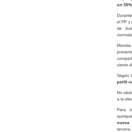
un 35% 
Durante
el PP y
de Jus
normaliz
Mendia 
presen
compart
ciento 
Según l
perfil 
No obst
a la efe
Para l
quinque
nueva 
tercera