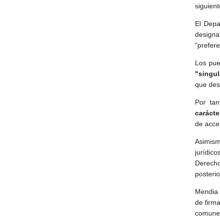
siguien
El Depa
design
"prefer
Los pue
"singu
que de
Por tan
caráct
de acce
Asimis
jurídic
Derecho
posteri
Mendia 
de firm
comunes