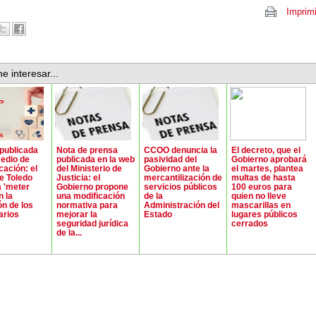
Imprimi
e interesar...
 publicada
Nota de prensa
CCOO denuncia la
El decreto, que el
edio de
publicada en la web
pasividad del
Gobierno aprobará
ación: el
del Ministerio de
Gobierno ante la
el martes, plantea
e Toledo
Justicia: el
mercantilización de
multas de hasta
 'meter
Gobierno propone
servicios públicos
100 euros para
n la
una modificación
de la
quien no lleve
ón de los
normativa para
Administración del
mascarillas en
arios
mejorar la
Estado
lugares públicos
seguridad jurídica
cerrados
de la...