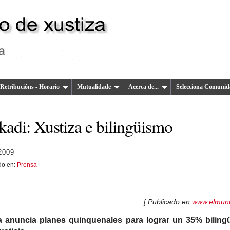
Retribucións - Horario
Mutualidade
Acerca de...
Selecciona Comunid
kadi: Xustiza e bilingüismo
2009
do en:
Prensa
[ Publicado en
www.elmun
 anuncia planes quinquenales para lograr un 35% biling