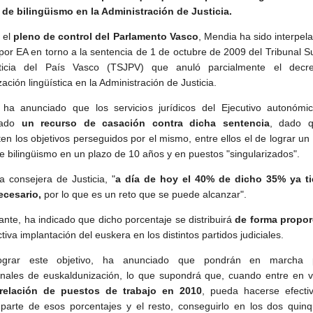
de bilingüismo en la Administración de Justicia.
 el
pleno de control del Parlamento Vasco
, Mendia ha sido interpel
 por EA en torno a la sentencia de 1 de octubre de 2009 del Tribunal S
ticia del País Vasco (TSJPV) que anuló parcialmente el decr
ación lingüística en la Administración de Justicia.
ha anunciado que los servicios jurídicos del Ejecutivo autonómi
tado
un recurso de casación contra dicha sentencia
, dado 
en los objetivos perseguidos por el mismo, entre ellos el de lograr un
de bilingüismo en un plazo de 10 años y en puestos "singularizados".
a consejera de Justicia, "
a día de hoy el 40% de dicho 35% ya ti
necesario,
por lo que es un reto que se puede alcanzar".
ante, ha indicado que dicho porcentaje se distribuirá
de forma propor
ctiva implantación del euskera en los distintos partidos judiciales.
ograr este objetivo, ha anunciado que pondrán en marcha 
nales de euskaldunización, lo que supondrá que, cuando entre en vi
relación de puestos de trabajo en 2010
, pueda hacerse efecti
 parte de esos porcentajes y el resto, conseguirlo en los dos quin