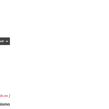
ade
do.es
]
üismo