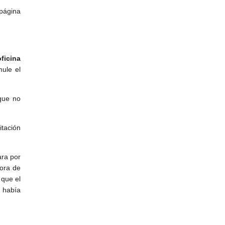
página
ficina
ule el
que no
itación
ara por
hora de
que el
 había