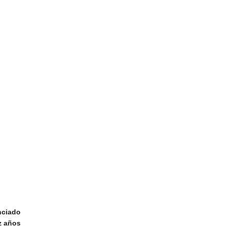
nciado
z años