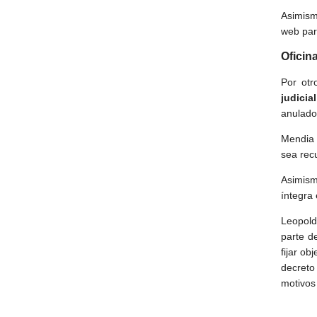
Asimism
web par
Oficina
Por otr
judicia
anulado
Mendia 
sea rec
Asimismo
íntegra
Leopold
parte d
fijar ob
decreto
motivos