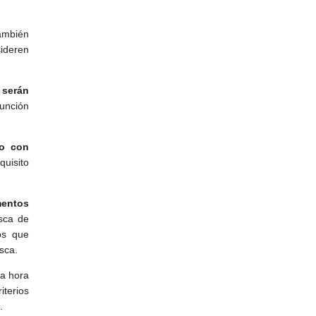
ambién
ideren
n
serán
función
to con
quisito
mentos
sca de
os que
sca.
la hora
iterios
.