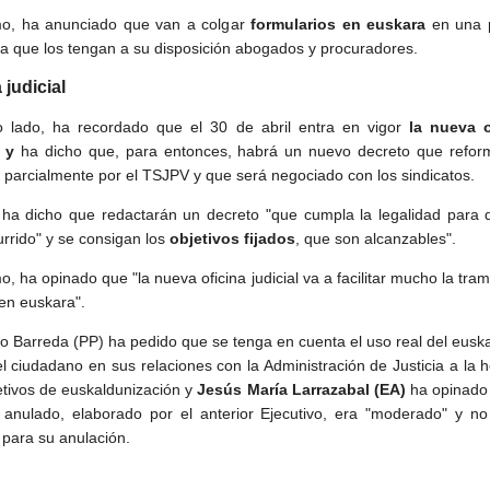
o, ha anunciado que van a colgar
formularios en euskara
en una 
a que los tengan a su disposición abogados y procuradores.
 judicial
o lado, ha recordado que el 30 de abril entra en vigor
la nueva o
l y
ha dicho que, para entonces, habrá un nuevo decreto que reform
 parcialmente por el TSJPV y que será negociado con los sindicatos.
ha dicho que redactarán un decreto "que cumpla la legalidad para 
urrido" y se consigan los
objetivos fijados
, que son alcanzables".
, ha opinado que "la nueva oficina judicial va a facilitar mucho la tram
 en euskara".
o Barreda (PP) ha pedido que se tenga en cuenta el uso real del eusk
el ciudadano en sus relaciones con la Administración de Justicia a la 
jetivos de euskaldunización y
Jesús María Larrazabal (EA)
ha opinado 
 anulado, elaborado por el anterior Ejecutivo, era "moderado" y no
 para su anulación.