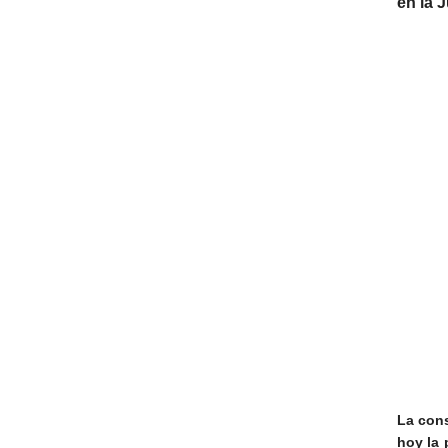
en la J
La cons
hoy la