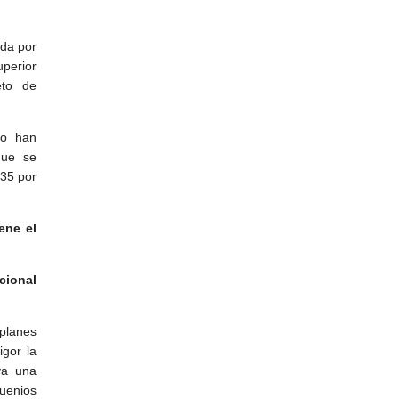
ada por
uperior
eto de
co han
que se
 35 por
ene el
cional
planes
gor la
va una
quenios