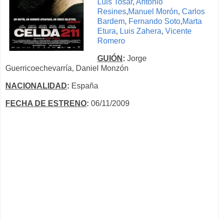
Luis Tosar
,
Antonio
Resines
,
Manuel Morón
,
Carlos
Bardem
,
Fernando Soto
,
Marta
Etura
,
Luis Zahera
,
Vicente
Romero
GUIÓN
:
Jorge
Guerricoechevarría, Daniel Monzón
NACIONALIDAD
:
España
FECHA DE ESTRENO
:
06/11/2009