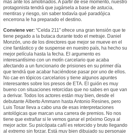
más ante los amotinados. A partir de ese momento, nuestro
protagonista tendrá que jugársela a base de astucia,
mentiras y riesgo, sin saber todavía qué paradójica
encerrona le ha preparado el destino.
Conviene ver:
“Celda 211” ofrece una gran tensión que te
tiene pegado a la butaca durante todo el metraje. Daniel
Monzón, uno de los directores que mejor se mueve en el
cine fantástico y de suspense en nuestro país, ha hecho su
mejor película hasta la fecha. El argumento es
interesantísimo con un motín carcelario que acaba
afectando a un funcionario de prisiones en su primer día
que tendrá que acabar haciéndose pasar por uno de ellos.
No cae en tópicos carcelarios y tiene algunos apuntes
interesantes sobre los presos de ETA. El guión es muy
bueno con situaciones retorcidas que no sabes en que van
a derivar. Todos los actores están muy bien, desde el
debutante Alberto Ammann hasta Antonio Resines, pero
Luis Tosar lleva a cabo una de esas interpretaciones
antológicas que marcan una carrera de premios. No nos
tiene que extrañar si le vemos ganar el próximo Goya al
mejor actor. Su psicópata cañí es retorcido y bruto llegando
al extremo sin forzar. Está muy bien dibujado su personaje