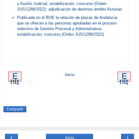
y Auxilio Judicial, estabilización, concurso (Orden
JUS/1288/2022): adjudicación de destinos ámbito Asturias
Publicada en el BOE la relación de plazas de Andalucía
que se ofrecen a las personas aprobadas en el proceso
selectivo de Gestión Procesal y Administrativa,
estabilización, concurso (Orden JUS/1288/2022)
E
E
Inicio
ntr
ntr
ad
ad
a
a
m
an
ás
tig
re
ua
Compartir
ci
en
te
‹
›
Inicio